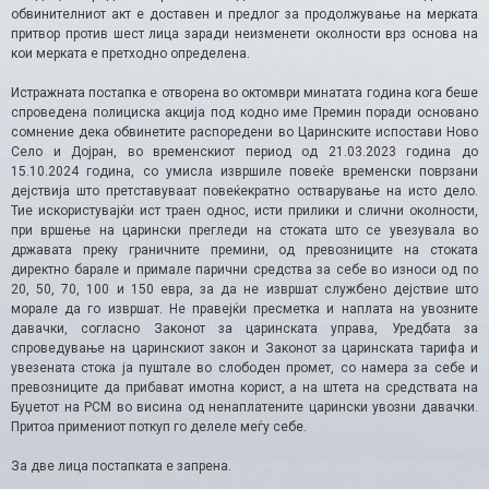
обвинителниот акт е доставен и предлог за продолжување на мерката
притвор против шест лица заради неизменети околности врз основа на
кои мерката е претходно определена.
Истражната постапка е отворена во октомври минатата година кога беше
спроведена полициска акција под кодно име Премин поради основано
сомнение дека обвинетите распоредени во Царинските испостави Ново
Село и Дојран, во временскиот период од 21.03.2023 година до
15.10.2024 година, со умисла извршиле повеќе временски поврзани
дејствија што претставуваат повеќекратно остварување на исто дело.
Тие искористувајќи ист траен однос, исти прилики и слични околности,
при вршење на царински прегледи на стоката што се увезувала во
државата преку граничните премини, од превозниците на стоката
директно барале и примале парични средства за себе во износи од по
20, 50, 70, 100 и 150 евра, за да не извршат службено дејствие што
морале да го извршат. Не правејќи пресметка и наплата на увозните
давачки, согласно Законот за царинската управа, Уредбата за
спроведување на царинскиот закон и Законот за царинската тарифа и
увезената стока ја пуштале во слободен промет, со намера за себе и
превозниците да прибават имотна корист, а на штета на средствата на
Буџетот на РСМ во висина од ненаплатените царински увозни давачки.
Притоа примениот поткуп го делеле меѓу себе.
За две лица постапката е запрена.