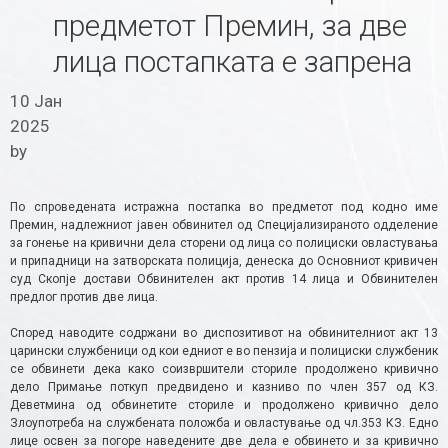
предметот Премин, за две
лица постапката е запрена
10 Јан
2025
by
По спроведената истражна постапка во предметот под кодно име
Премин, надлежниот јавен обвинител од Специјализираното одделение
за гонење на кривични дела сторени од лица со полициски овластувања
и припадници на затворската полиција, денеска до Основниот кривичен
суд Скопје достави Обвинителен акт против 14 лица и Обвинителен
предлог против две лица.
Според наводите содржани во диспозитивот на обвинителниот акт 13
царински службеници од кои едниот е во пензија и полициски службеник
се обвинети дека како соизвршители сториле продолжено кривично
дело Примање поткуп предвидено и казниво по член 357 од КЗ.
Деветмина од обвинетите сториле и продолжено кривично дело
Злоупотреба на службената положба и овластување од чл.353 КЗ. Едно
лице освен за погоре наведените две дела е обвинето и за кривично