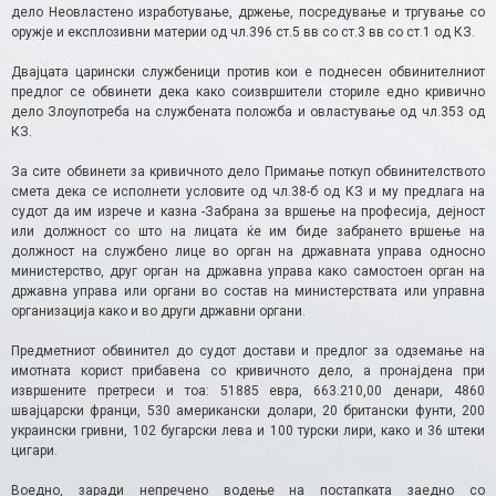
дело Неовластено изработување, држење, посредување и тргување со
оружје и експлозивни материи од чл.396 ст.5 вв со ст.3 вв со ст.1 од КЗ.
Двајцата царински службеници против кои е поднесен обвинителниот
предлог се обвинети дека како соизвршители сториле едно кривично
дело Злоупотреба на службената положба и овластување од чл.353 од
КЗ.
За сите обвинети за кривичното дело Примање поткуп обвинителството
смета дека се исполнети условите од чл.38-б од КЗ и му предлага на
судот да им изрече и казна -Забрана за вршење на професија, дејност
или должност со што на лицата ќе им биде забрането вршење на
должност на службено лице во орган на државната управа односно
министерство, друг орган на државна управа како самостоен орган на
државна управа или органи во состав на министерствата или управна
организација како и во други државни органи.
Предметниот обвинител до судот достави и предлог за одземање на
имотната корист прибавена со кривичното дело, а пронајдена при
извршените претреси и тоа: 51885 евра, 663.210,00 денари, 4860
швајцарски франци, 530 американски долари, 20 британски фунти, 200
украински гривни, 102 бугарски лева и 100 турски лири, како и 36 штеки
цигари.
Воедно, заради непречено водење на постапката заедно со