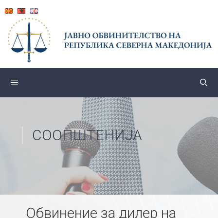
Skip
to
content
СООПШТЕНИЈА
Обвинение за дилер на