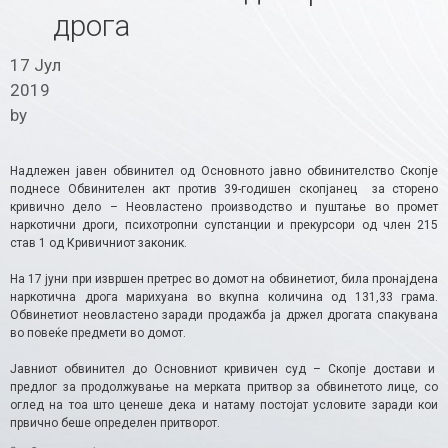
дрога
17 Јул
2019
by
Надлежен јавен обвинител од Основното јавно обвинителство Скопје
поднесе Обвинителен акт против 39-годишен скопјанец за сторено
кривично дело – Неовластено производство и пуштање во промет
наркотични дроги, психотропни супстанции и прекурсори од член 215
став 1 од Кривичниот законик.
На 17 јуни при извршен претрес во домот на обвинетиот, била пронајдена
наркотична дрога марихуана во вкупна количина од 131,33 грама.
Обвинетиот неовластено заради продажба ја држел дрогата спакувана
во повеќе предмети во домот.
Јавниот обвинител до Основниот кривичен суд – Скопје достави и
предлог за продолжување на мерката притвор за обвинетото лице, со
оглед на тоа што ценеше дека и натаму постојат условите заради кои
првично беше определен притворот.