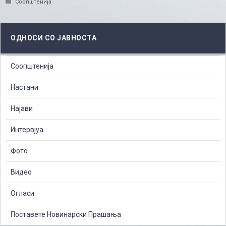
Categories
Соопштенија
ОДНОСИ СО ЈАВНОСТА
Соопштенија
Настани
Најави
Интервјуа
Фото
Видео
Огласи
Поставете Новинарски Прашања