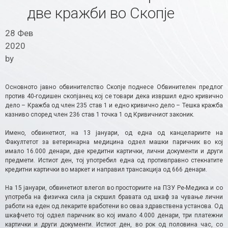
две кражби во Скопје
28 Фев
2020
by
Основното јавно обвинителство Скопје поднесе Обвинителен предлог
против 40-годишен скопјанец кој се товари дека извршил едно кривично
дело – Кражба од член 235 став 1 и едно кривично дело – Тешка кражба
казниво според член 236 став 1 точка 1 од Кривичниот законик.
Имено, обвинетиот, на 13 јануари, од една од канцелариите на
Факултетот за ветеринарна медицина одзел машки паричник во кој
имало 16.000 денари, две кредитни картички, лични документи и други
предмети. Истиот ден, тој употребил една од противправно стекнатите
кредитни картички во маркет и направил трансакција од 666 денари.
На 15 јануари, обвинетиот влегол во просториите на ПЗУ Ре-Медика и со
употреба на физичка сила ја скршил бравата од шкаф за чување лични
работи на еден од лекарите вработени во оваа здравствена установа. Од
шкафчето тој одзел паричник во кој имало 4.000 денари, три платежни
картички и други документи. Истиот ден, во рок од половина час, со