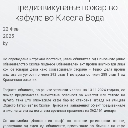
предизвикување пожар во
кафуле во Кисела Вода
22 Фев
2025
by
По спроведена истражна постапка, јавен обвинител од Основното јавно
обвинителство Скопје поднесе Обвинителен акт против вкупно три лица
кои се товарат дека како соизвршители сториле – Тешки дела против
општата сигурност по член 292 став 1 во врска со член 288 став 1 од
Кривичниот законик.
Тројцата обвинети, во раните утрински часови на 13.11.2024 година, со
пожар предизвикале значителна опасност за животот или телото на
луѓето, така што опожариле кафе бар во станбена зграда на улицата
„Христо Татарчев“ во Скопје. Притоа на запалениот објект предизвикале
и имотна штета од поголема вредност проценета на 362.161 денари.
Со автомобил „Фолксваген голф“ со скопски регистарски ознаки,
управувано од еден од обвинетите, пристигнале во близина на кафе