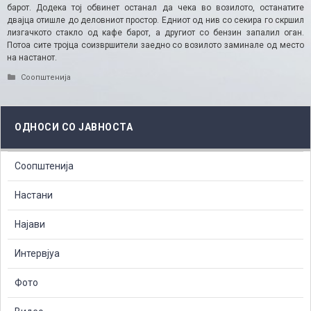
барот. Додека тој обвинет останал да чека во возилото, останатите
двајца отишле до деловниот простор. Едниот од нив со секира го скршил
лизгачкото стакло од кафе барот, а другиот со бензин запалил оган.
Потоа сите тројца соизвршители заедно со возилото заминале од место
на настанот.
Categories
Соопштенија
ОДНОСИ СО ЈАВНОСТА
Соопштенија
Настани
Најави
Интервјуа
Фото