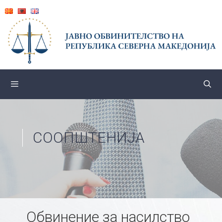
Skip
to
content
СООПШТЕНИЈА
Обвинение за насилство