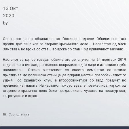
13 Окт
2020
by
Основното јавно обвинителство Гостивар поднесе Обвинителен акт
против две лица кои го сториле кривичното дело – Насилство од член
386 став 6 во врска со став 3 во врска со став 1 од Кривичниот законик.
Настанот за кој се товарат обвинетите се случил на 24 ноември 2019
година, кога тие заедно телесно повредиле едно лице и извршиле грубо
насилство. Откако оштетениот со своето семејство со возило
пристигнал до полициска станица да пријави настан, првообвинетиот го
удрил со француски клуч, а второобвинетиот со тврд предмет во
пределот на главата. На настанот присуствувале повеќе лица, кај кои од
стореното кривично дело било предизвикано чувство на несигурност,
загрозување и страв.
Categories
Соопштенија