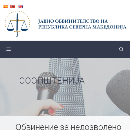
Skip
to
content
СООПШТЕНИЈА
Обвинение за недозволено