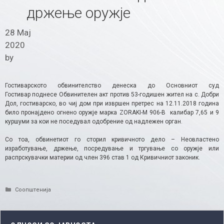
држење оружје
28 Мај
2020
by
Гостиварското обвинителство денеска до Основниот суд
Гостивар поднесе Обвинителен акт против 53-годишен жител на с. Добри
Дол, гостиварско, во чиј дом при извршен претрес на 12.11.2018 година
било пронајдено огнено оружје марка ZORAKI-M 906-B калибар 7,65 и 9
куршуми за кои не поседувал одобрение од надлежен орган.
Со тоа, обвинетиот го сторил кривичното дело – Неовластено
изработување, држење, посредување и тргување со оружје или
распрскувачки материи од член 396 став 1 од Кривичниот законик.
Categories
Соопштенија