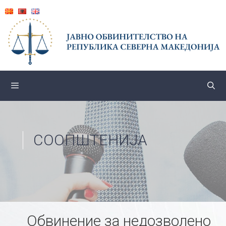
Skip
to
content
СООПШТЕНИЈА
Обвинение за недозволено