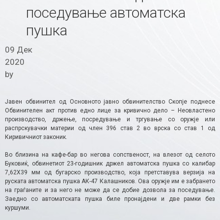
поседување автоматска
пушка
09 Дек
2020
by
Јавен обвинител од Основното јавно обвинителство Скопје поднесе
Обвинителен акт против едно лице за кривично дело – Неовластено
производство, држење, посредување и тргување со оружје или
распрскувачки материи од член 396 став 2 во врска со став 1 од
Киривичниот законик.
Во близина на кафе-бар во негова сопственост, на влезот од селото
Буковиќ, обвинетиот 23-годишник држел автоматска пушка со калибар
7,62Х39 мм од бугарско производство, која претставува верзија на
руската автоматска пушка АК-47 Калашников. Ова оружје им е забрането
на граѓаните и за него не може да се добие дозвола за поседување.
Заедно со автоматската пушка биле пронајдени и две рамки без
куршуми.