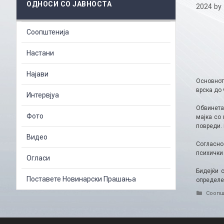
ОДНОСИ СО ЈАВНОСТА
2024
by
Соопштенија
Настани
Најави
Основнот
врска до 
Интервјуа
Обвинета
Фото
мајка со
повреди. 
Видео
Согласно
психички 
Огласи
Бидејќи 
Поставете Новинарски Прашања
определе
Catego
Соопш