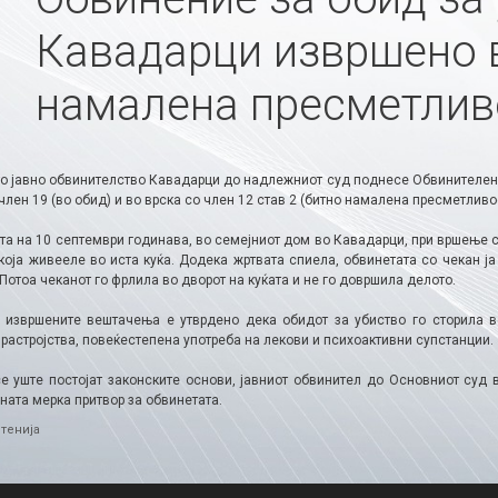
Кавадарци извршено в
намалена пресметлив
о јавно обвинителство Кавадарци до надлежниот суд поднесе Обвинителен ак
член 19 (во обид) и во врска со член 12 став 2 (битно намалена пресметливос
та на 10 септември годинава, во семејниот дом во Кавадарци, при вршење с
 која живееле во иста куќа. Додека жртвата спиела, обвинетата со чекан ј
Потоа чеканот го фрлила во дворот на куќата и не го довршила делото.
 извршените вештачења е утврдено дека обидот за убиство го сторила 
растројства, повеќестепена употреба на лекови и психоактивни супстанции.
се уште постојат законските основи, јавниот обвинител до Основниот су
ната мерка притвор за обвинетата.
ries
тенија