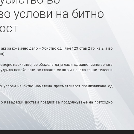
о услови на битно
ост
т за кривично дело – Убиство од член 123 став 2 точка 2, а во
т).
емејно насилство, се обидела да ја лиши од живот сопствената
а удрила повеќе пати во главата со што и нанела тешки телесни
во услови на битно намалена пресметливост предизвикана од
д во Кавадарци достави предлог за продолжување на претходно