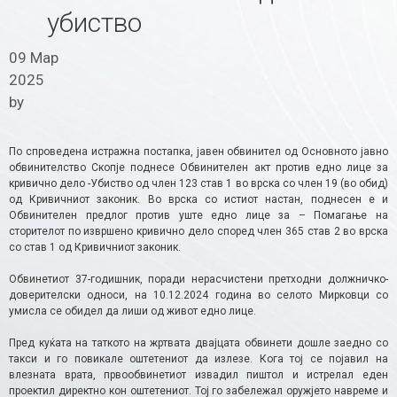
убиство
09 Мар
2025
by
По спроведена истражна постапка, јавен обвинител од Основното јавно
обвинителство Скопје поднесе Обвинителен акт против едно лице за
кривично дело -Убиство од член 123 став 1 во врска со член 19 (во обид)
од Кривичниот законик. Во врска со истиот настан, поднесен е и
Обвинителен предлог против уште едно лице за – Помагање на
сторителот по извршено кривично дело според член 365 став 2 во врска
со став 1 од Кривичниот законик.
Обвинетиот 37-годишник, поради нерасчистени претходни должничко-
доверителски односи, на 10.12.2024 година во селото Мирковци сo
умисла се обидел да лиши од живот едно лице.
Пред куќата на таткото на жртвата двајцата обвинети дошле заедно со
такси и го повикале oштетениот да излезе. Кога тој се појавил на
влезната врата, првообвинетиот извадил пиштол и истрелал еден
проектил директно кон оштетениот. Тој го забележал оружјето навреме и