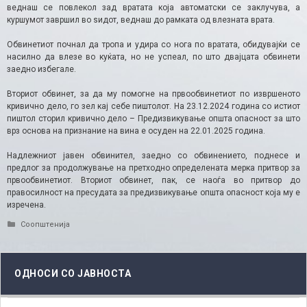
веднаш се повлекол зад вратата која автоматски се заклучува, а
куршумот завршил во ѕидот, веднаш до рамката од влезната врата.
Обвинетиот почнал да тропа и удира со нога по вратата, обидувајќи се
насилно да влезе во куќата, но не успеал, по што двајцата обвинети
заедно избегале.
Вториот обвинет, за да му помогне на првообвинетиот по извршеното
кривично дело, го зел кај себе пиштолот. На 23.12.2024 година со истиот
пиштол сторил кривично дело – Предизвикување општа опасност за што
врз основа на признание на вина е осуден на 22.01.2025 година.
Надлежниот јавен обвинител, заедно со обвинението, поднесе и
предлог за продолжување на претходно определената мерка притвор за
првообвинетиот. Вториот обвинет, пак, се наоѓа во притвор до
правосилност на пресудата за предизвикување општа опасност која му е
изречена.
Categories
Соопштенија
ОДНОСИ СО ЈАВНОСТА