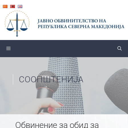
Skip
to
content
СООПШТЕНИЈА
Обвинение за обид за