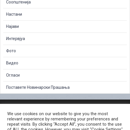
Соопштенија
Настани
Најави
Интервјуа
Фото
Видео
Огласи
Поставете Новинарски Прашања
ЗАШТИТА НА ЛИЧНИ ПОДАТОЦИ
We use cookies on our website to give you the most
СЛОБОДЕН ПРИСТАП ДО ИНФОРМАЦИИ ОД ЈАВЕН КАРАКТЕР
relevant experience by remembering your preferences and
ПОСТАПКА ЗА ПРИЈАВА НА КРИВИЧНО ДЕЛО
КОРИСНИ ЛИНКОВИ
repeat visits. By clicking “Accept All”, you consent to the use
of ALL the cookies. However, you may visit "Cookie Settings"