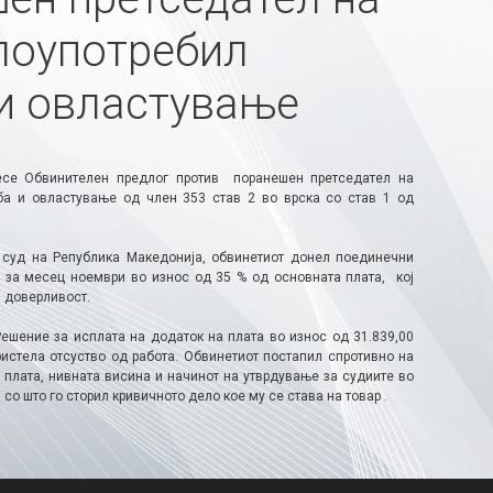
злоупотребил
и овластување
несе Обвинителен предлог против поранешен претседател на
ба и овластување од член 353 став 2 во врска со став 1 од
 суд на Република Македонија, обвинетиот донел поединечни
а за месец ноември во износ од 35 % од основната плата, кој
и доверливост.
Решение за исплата на додаток на плата во износ од 31.839,00
ристела отсуство од работа. Обвинетиот постапил спротивно на
 плата, нивната висина и начинот на утврдување за судиите во
о што го сторил кривичното дело кое му се става на товар .