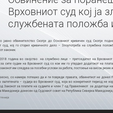
Врховниот суд кој ја 
службената положба 
о јавно обвинителство Скопје до Основниот кривичен суд Скопје под
т суд, кој го сторил кривичното дело – Злоупотреба на службена полож
от законик.
.2018 година во својство на службено лице – претседател на Врховниот
 за сите судии на Врховниот суд со кои им го утврдил додатокот на плат
законот им следува за посебни услови за работа, постоење на висок ризик 
свесно, со намера потешко да и ги повреди правата, обвинетиот не донел 
а оштетената – судија во Врховниот суд, која во конкретниот период не ко
 од Законот за платите на судиите и член 7 од Правилникот за додатоци на
 Македонија донесен од Судскиот совет на Република Северна Македонија, с
ries
тенија