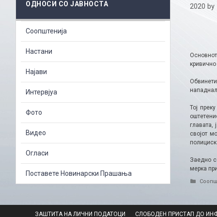
ОДНОСИ СО ЈАВНОСТА
2020
by
Соопштенија
Настани
Основнот
кривично 
Најави
Обвинетио
нападнал 
Интервјуа
Тој прек
Фото
оштетени
главата, 
Видео
својот м
полициск
Огласи
Заедно с
мерка при
Поставете Новинарски Прашања
Catego
Соопш
ЗАШТИТА НА ЛИЧНИ ПОДАТОЦИ
СЛОБОДЕН ПРИСТАП ДО ИН