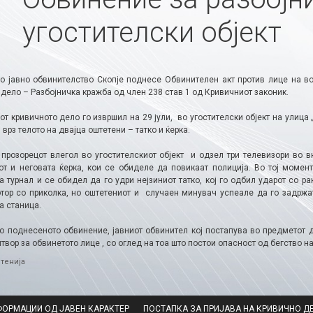
угостителски објект
о јавно обвинителство Скопје поднесе Обвинителен акт против лице на воз
дело – Разбојничка кражба од член 238 став 1 од Кривичниот законик.
т кривичното дело го извршил на 29 јули, во угостителски објект на улица „
врз телото на двајца оштетени – татко и ќерка.
у прозорецот влегол во угостителскиот објект и одзел три телевизори во в
от и неговата ќерка, кои се обиделе да повикаат полиција. Во тој момент
ја турнал и се обидел да го удри нејзиниот татко, кој го одбил ударот со 
отор со приколка, но оштетениот и случаен минувач успеале да го задржат
а станица.
о поднесеното обвинение, јавниот обвинител кој постапува во предметот
твор за обвинетото лице , со оглед на тоа што постои опасност од бегство н
ries
тенија
ФОРМАЦИИ ОД ЈАВЕН КАРАКТЕР
ПОСТАПКА ЗА ПРИЈАВА НА КРИВИЧНО Д