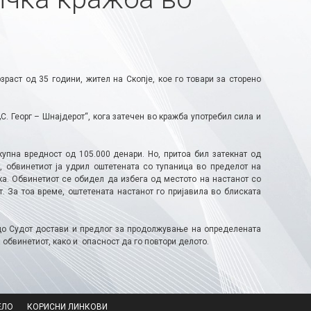
раст од 35 години, жител на Скопје, коe го товари за сторено
С. Георг – Шнајдерот“, кога затечен во кражба употребил сила и
купна вредност од 105.000 денари. Но, притоа бил затекнат од
, обвинетиот ја удрил оштетената со тупаница во пределот на
рака. Обвинетиот се обидел да избега од местото на настанот со
. За тоа време, оштетената настанот го пријавила во блиската
 до Судот достави и предлог за продолжување на определената
а обвинетиот, како и опасност да го повтори делото.
ЕЛО
КОРИСНИ ЛИНКОВИ