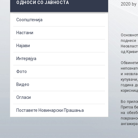
ОДНОСИ СО ЈАВНОСТА
2020
by
Соопштенија
Настани
Основнот
поднесе 
Најави
Неовласт
од Криви
Интервјуа
Обвинети
непознат
Фото
и неовла
купувачи
Видео
година д
корисници
Огласи
Во прило
Притоа бе
Поставете Новинарски Прашања
на обезб
поврзано
ангажира