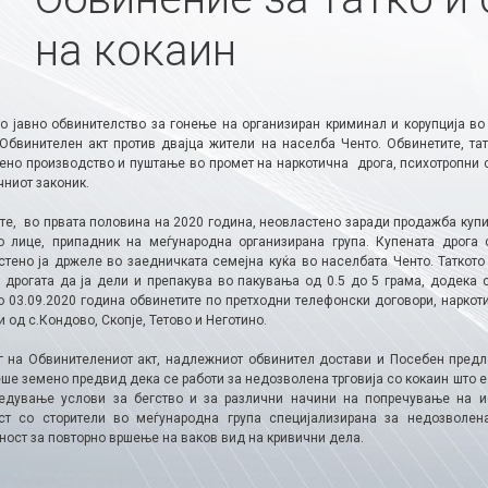
на кокаин
о јавно обвинителство за гонење на организиран криминал и корупција во
Обвинителен акт против двајца жители на населба Ченто. Обвинетите, татк
ено производство и пуштање во промет на наркотична дрога, психотропни су
чниот законик.
те, во првата половина на 2020 година, неовластено заради продажба купи
о лице, припадник на меѓународна организирана група. Купената дрога 
стено ја држеле во заедничката семејна куќа во населбата Ченто. Таткото
, дрогата да ја дели и препакува во пакувања од 0.5 до 5 грама, додека 
о 03.09.2020 година обвинетите по претходни телефонски договори, наркот
 од с.Кондово, Скопје, Тетово и Неготино.
г на Обвинителениот акт, надлежниот обвинител достави и Посебен предл
ше земено предвид дека се работи за недозволена трговија со кокаин што е
едување услови за бегство и за различни начини на попречување на ис
ст со сторители во меѓународна група специјализирана за недозволе
ност за повторно вршење на ваков вид на кривични дела.