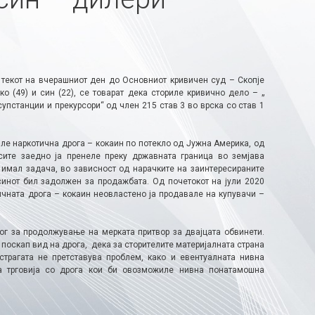
 текот на вчерашниот ден до Основниот кривичен суд – Скопје
о (49) и син (22), се товарат дека сториле кривично дело – „
пстанции и прекурсори“ од член 215 став 3 во врска со став 1
ле наркотична дрога – кокаин по потекло од Јужна Америка, од
сите заедно ја пренеле преку државната граница во земјава
 имал задача, во зависност од нарачките на заинтересираните
синот бил задолжен за продажбата. Од почетокот на јули 2020
ичната дрога – кокаин неовластено ја продавале на купувачи –
ог за продолжување на мерката притвор за двајцата обвинети.
 поскап вид на дрога, дека за сторителите материјалната страна
трагата не претставува проблем, како и евентуалната нивна
на трговија со дрога кои би овозможиле нивна понатамошна