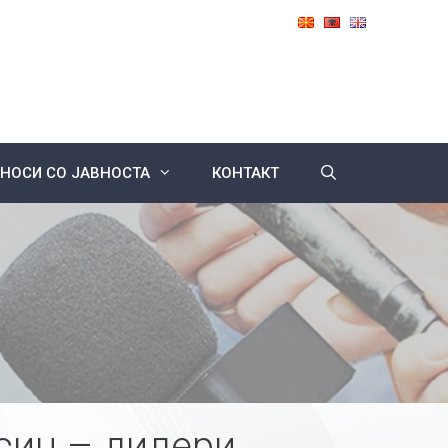
НОСИ СО ЈАВНОСТА
КОНТАКТ
син – дилери