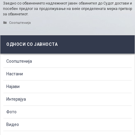
Заедно со обвинението надлежниот јавен обвинител до Судот достави и
посебен предлог за продолжување на веќе определената мерка притвор
за обвинетиот.​
Categories
Соопштенија
ОДНОСИ СО ЈАВНОСТА
Соопштенија
Настани
Најави
Интервјуа
Фото
Видео