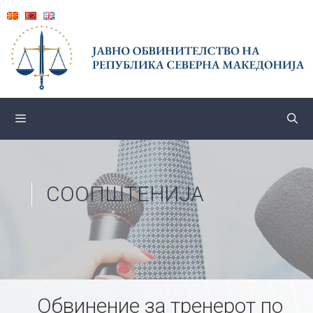
Skip
to
content
СООПШТЕНИЈА
Обвинение за тренерот по