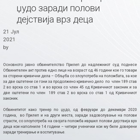
џудо заради полови
дејствија врз деца
21 Јул
2021
by
Основното јавно обвинителство Прилеп до надлежниот суд поднесе
Обвинителен акт против едно лице на возраст од 46 години кое го товари
за сторени кривични дела – Обљуба со злоупотреба на положбата, за кое
за две оштетени се гони за продолжено кривично дело по член 189 став
2 во врска со став 1 и во врска со член 45 од Кривичниот законик и за
две оштетени по член 189 став 2 во врска со став 1 од Кривичниот
законик.
Обвинетитот како тренер по џудо, од февруари до декември 2020
година, во Прилеп и на други места, заради задоволување на полови
страсти, со злоупотреба на својата положба ивршил полови дејствија врз
деца кои наполниле 14 години – четири ученички кои му биле доверени
заради тренирање и воспитување.