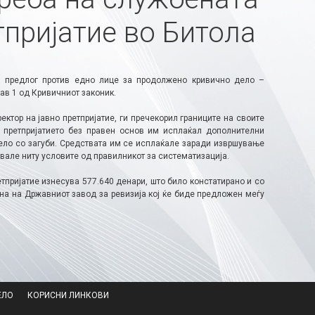
тпријатие во Битола
н предлог против едно лице за продолжено кривично дело –
ав 1 од Кривичниот законик.
ектор на јавно претпријатие, ги пречекорил границите на своите
 претпријатието без правен основ им исплаќал дополнителни
отело со загуби. Средствата им се исплаќале заради извршување
вале ниту условите од правилникот за систематизација.
етпријатие изнесува 577.640 денари, што било констатирано и со
ина на Државниот завод за ревизија кој ќе биде предложен меѓу
ЕЛО
КОРИСНИ ЛИНКОВИ