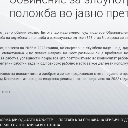
положба во јавно пре
о јавно обвинителство Битола до надлежниот суд поднесе Обвинителе
ба на службената положба и овластување од член 353 став 3 во врска со ст
т, во текот на 2022 и 2023 година, во својство на службено лице – в.д. дир
 овластувања и во повеќе наврати на шест различни лица вработени во
 за работна успешност и покрај тоа што претпријатието во континуитет раб
ителни работни задачи од повисоко работно место за кое дел не ги исполну
износ на исплати што ги одобрил и со кои предизвикал штета на јавното пр
од Конечниот извештај за извршена ревизија во претпријатието за 2022 год
ries
тенија
ФОРМАЦИИ ОД ЈАВЕН КАРАКТЕР
ПОСТАПКА ЗА ПРИЈАВА НА КРИВИЧНО Д
КОРИСТЕЊЕ КОЛАЧИЊА ВЕБ СТРАНА