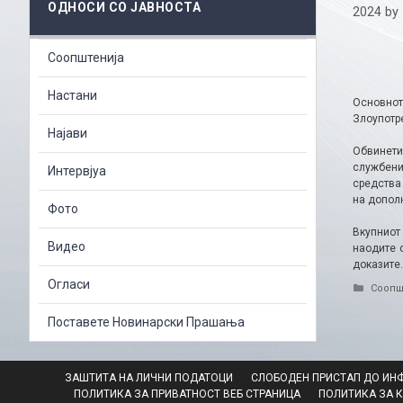
ОДНОСИ СО ЈАВНОСТА
2024
by
Соопштенија
Настани
Основнот
Злоупотре
Најави
Обвинетио
службени
Интервјуа
средства
на дополн
Фото
Вкупниот 
Видео
наодите 
доказите.
Огласи
Catego
Соопш
Поставете Новинарски Прашања
ЗАШТИТА НА ЛИЧНИ ПОДАТОЦИ
СЛОБОДЕН ПРИСТАП ДО ИН
ПОЛИТИКА ЗА ПРИВАТНОСТ ВЕБ СТРАНИЦА
ПОЛИТИКА ЗА 