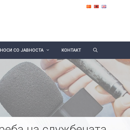
НОСИ СО ЈАВНОСТА
КОНТАКТ
реба на службената