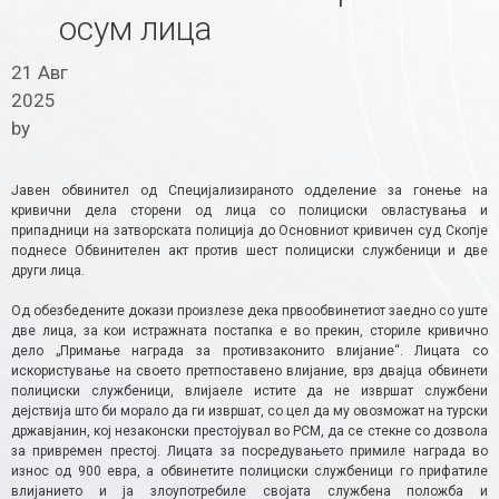
осум лица
21 Авг
2025
by
Јавен обвинител од Специјализираното одделение за гонење на
кривични дела сторени од лица со полициски овластувања и
припадници на затворската полиција до Основниот кривичен суд Скопје
поднесе Обвинителен акт против шест полициски службеници и две
други лица.
Од обезбедените докази произлезе дека првообвинетиот заедно со уште
две лица, за кои истражната постапка е во прекин, сториле кривично
дело „Примање награда за противзаконито влијание“. Лицата со
искористување на своето претпоставено влијание, врз двајца обвинети
полициски службеници, влијаеле истите да не извршат службени
дејствија што би морало да ги извршат, со цел да му овозможат на турски
државјанин, кој незаконски престојувал во РСМ, да се стекне со дозвола
за привремен престој. Лицата за посредувањето примиле награда во
износ од 900 евра, а обвинетите полициски службеници го прифатиле
влијанието и ја злоупотребиле својата службена положба и