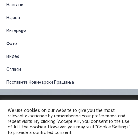
Настани
Најави
Интервјуа
Фото
Видео
Огласи
Поставете Новинарски Прашања
ЗАШТИТА НА ЛИЧНИ ПОДАТОЦИ
We use cookies on our website to give you the most
СЛОБОДЕН ПРИСТАП ДО ИНФОРМАЦИИ ОД ЈАВЕН КАРАКТЕР
relevant experience by remembering your preferences and
ПОСТАПКА ЗА ПРИЈАВА НА КРИВИЧНО ДЕЛО
КОРИСНИ ЛИНКОВИ
repeat visits. By clicking “Accept All”, you consent to the use
of ALL the cookies. However, you may visit "Cookie Settings"
ПОЛИТИКА ЗА ПРИВАТНОСТ ВЕБ СТРАНИЦА
to provide a controlled consent.
ПОЛИТИКА ЗА КОРИСТЕЊЕ КОЛАЧИЊА ВЕБ СТРАНА