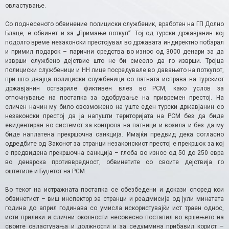
овластување.
Со поднесеното обвинение полициски службеник, вработен на ГП Долно
Блаце, е обвинет и за „Примање поткуп”. Тој од турски државјанин кој
подолго време незаконски престојувал во државата индиректно побарал
и примил подарок – парични средства во износ од 3000 денари за да
изврши службено дејствие што не би смеело да го изврши. Тројца
полициски службеници и НН лице посредувале во давањето на поткупот,
при што двајца полициски службеници со патната исправа на турскиот
државјанин оствариле фиктивен влез во РСМ, како услов за
отпочнување на постапка за одобрување на привремен престој. На
сличен начин му било овозможено на уште еден турски државјанин со
незаконски престој да ја напушти територијата на РСМ без да биде
евидентиран во системот за контрола на патници и возила и без да му
биде наплатена прекршочна санкција. Имајќи предвид дека согласно
одредбите од Законот за странци незаконскиот престој е прекршок за кој
е предвидена прекршочна санкција – глоба во износ од 50 до 250 евра
во денарска противвредност, обвинетите со своите дејствија го
оштетиле и Буџетот на РСМ.
Во текот на истражната постапка се обезбедени и докази според кои
обвинетиот – виш инспектор за странци и реадмисија од јули минатата
година до април годинава со умисла искористувајќи ист траен однос,
исти прилики и слични околности несовесно постапил во вршењето на
своите овластувања и должности и за седуммина прибавил корист –