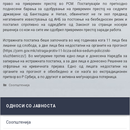
право на привремен престој во РСМ. Постапувајќи по претходно
поднесени барања за одобрување на привремен престој на седумте
државјани од Бангладеш и Непал, обвинетиот не ги зел предвид
негативните известувања од АНБ за постоење на безбедносен ризик и
постапил спротивно на одредбите од Законот за странци носејќи
решенија со кои на сите им одобрил привремен престој заради работа.
Истражната постапка беше започната во мај годинава кога 11 лица беа
лишени од слобода, а две лица беа недостапни на органите на прогонот
(https://jorm.gov.mk/istraga-protiv-11-licza-od-koi-sedum-policziski-
sluzhbeniczi/​). Во меѓувреме против едно лице е донесена Наредба за
запирање на истражната постапка, а за две лица е донесено Решение за
отфрлање на кривичната пријава. Едно од лицата недостапни на
органите на прогонот е обезбедено и се наоѓа во екстрадиционен
притвор во Р.Србија, а по другиот е активна меѓународна потерница.
Categories
Соопштенија
ОДНОСИ СО ЈАВНОСТА
Соопштенија