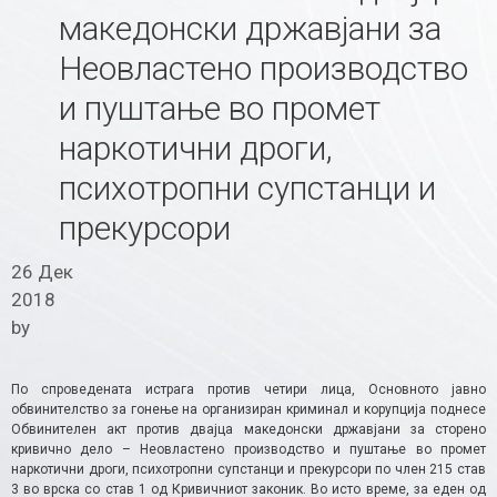
македонски државјани за
Неовластено производство
и пуштање во промет
наркотични дроги,
психотропни супстанци и
прекурсори
26 Дек
2018
by
По спроведената истрага против четири лица, Основното јавно
обвинителство за гонење на организиран криминал и корупција поднесе
Обвинителен акт против двајца македонски државјани за сторено
кривично дело – Неовластено производство и пуштање во промет
наркотични дроги, психотропни супстанци и прекурсори по член 215 став
3 во врска со став 1 од Кривичниот законик. Во исто време, за еден од