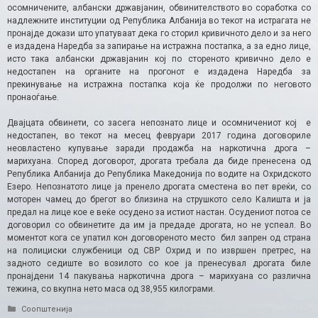
осомничените, албански државјанин, обвинителството во соработка со
надлежните институции од Република Албанија во текот на истрагата не
пронајде докази што упатуваат дека го сторил кривичното дело и за него
е издадена Наредба за запирање на истражна постапка, а за едно лице,
исто така албански државјанин кој по стореното кривично дело е
недостапен на органите на прогонот е издадена Наредба за
прекинување на истражна постапка која ќе продолжи по неговото
пронаоѓање.
Двајцата обвинети, со засега непознато лице и осомничениот кој е
недостапен, во текот на месец февруари 2017 година договориле
неовластено купување заради продажба на наркотична дрога –
марихуана. Според договорот, дрогата требала да биде пренесена од
Република Албанија до Република Македонија по водите на Охридското
Езеро. Непознатото лице ја пренело дрогата сместена во пет вреќи, со
моторен чамец до брегот во близина на струшкото село Калишта и ја
предал на лице кое е веќе осудено за истиот настан. Осудениот потоа се
договорил со обвинетите да им ја предаде дрогата, но не успеал. Во
моментот кога се упатил кон договореното место бил запрен од страна
на полициски службеници од СВР Охрид и по извршен претрес, на
задното седиште во возилото со кое ја пренесувал дрогата биле
пронајдени 14 пакувања наркотична дрога – марихуана со различна
тежина, со вкупна нето маса од 38,955 килограми.
Categories
Соопштенија