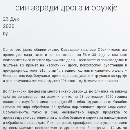
син заради дрога и оружје
23 Дек
2020
by
Основното јавно обвинителство Кавадарци поднесе Обвинителен акт
против две лица, татко и син на возраст од 56 и 33 години, кои како
соизвршители го сториле кривичното дело –Неовластено производство и
пуштање во промет на наркотични дроги, психотропни супстанции и
прекурсори од член 215 став 1, а едниот од нив и кривичното дело –
Неовластено изработување, држење, посредување и тргување со оружје
и распрскувачки материи од член 396 став 1 од Кривичниот законик.
Во планински предел кај место викано Јаворица во близина на викенд
куќа во сопственост на осомничените, на 28 септември 2020 година
овластени службени лица пронајдоа 65 стебла од растението Канабис
Сатива со чија обработка се добива наркотичната дрога марихуана.
Осомничените, татко и син, неовластено заради продажба го
произведувале растението, за што обезбедиле и опрема за наводнување
и обработка на насадите. При претресот, пронајдено е и оружје кое еден
од осомничените неовластено го држел и тоа 8 патрони – 12 мм за