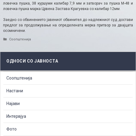
ловечка пушка, 38 куршуми калибар 7,9 мм и затворач за пушка М-48 и
ловечка пушка марка Црвена Застава Крагуевка со калибар 12мм.
Заедно со обвинението јавениот обвинител до надлежниот суд достави
предлог за продолжување на определената мерка притвор за двајцата
осомничени.​
Categories
Соопштенија
ОДНОСИ СО ЈАВНОСТА
Соопштенија
Настани
Најави
Интервјуа
Фото