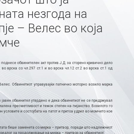
ната незгода на
је – Велес во која
омче
 поднесе обвинителен акт против Ј.Д. за сторено кривично дело
во врска со чл.297 ст.1 и во врска чл.12 ст.2 во врска ст.1 од
Велес. Обвинетиот управувајќи патничко моторно возило марка
 јавен обвинител утврдено е дека обвинетиот не се придржувал
малена пресметливост и тежок степен на пијанство. Возилото го
н условите и состојбата на патот и притоа удрил во момчето кое
стата беше заменета со мерка – притвор, поради што надлежниот
предлог за продолжување на мерка – притвор за обвинетиот.