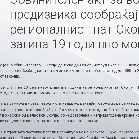
предизвика сообраќај
регионалниот пат Скоп
загина 19 годишно м
 јавно обвинителство – Скопје денеска до Основниот суд Скопје 1 – Скопје
ела против безбедноста на луѓето и имотот во сообраќајот од чл. 300 ст.2 
от законик.
 се случи на 20 септември минатата година на регионалниот пат Скопје – 
с” удри во 19 годишно момче кое по десетина дена почина.
ва на наодите во извештаите по издадените наредби, од страна на надлежен
сите за учество во сообраќајот. Во моментот на незгодата бил со битно на
 во насока од Велес кон Скопје​, со недозволена и неприлагодена брзина ко
ло по десната коловозна лента во спротивната насока.
 на истражната постапка поради непочитување на мерката – куќен притвор и
инител со обвинителниот акт до Основниот суд Скопје 1 – Скопје достави и 