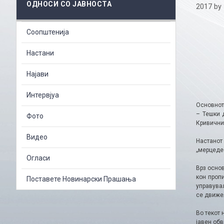
ОДНОСИ СО ЈАВНОСТА
2017
by
Соопштенија
Настани
Најави
Интервјуа
Основното
– Тешки д
Фото
Кривични
Видео
Настанот
„мерцеде
Огласи
Врз осно
кон пропи
Поставете Новинарски Прашања
управувал
се движе
Во текот
јавен обв