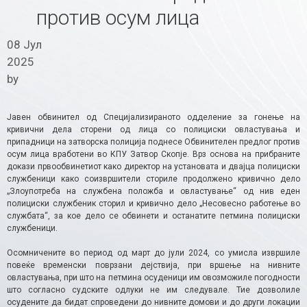
против осум лица
08 Јул
2025
by
Јавен обвинител од Специјализираното одделение за гонење на
кривични дела сторени од лица со полициски овластувања и
припадници на затворска полиција поднесе Обвинителен предлог против
осум лица вработени во КПУ Затвор Скопје. Врз основа на прибраните
докази првообвинетиот како директор на установата и двајца полициски
службеници како соизвршители сториле продолжено кривично дело
„Злоупотреба на службена положба и овластување“ од нив еден
полициски службеник сторил и кривично дело „Несовесно работење во
службата“, за кое дело се обвинети и останатите петмина полициски
службеници.
Осомничените во период од март до јули 2024, со умисла извршиле
повеќе временски поврзани дејствија, при вршење на нивните
овластувања, при што на петмина осуденици им овозможиле погодности
што согласно судските одлуки не им следувале. Тие дозволиле
осудените да бидат спроведени до нивните домови и до други локации