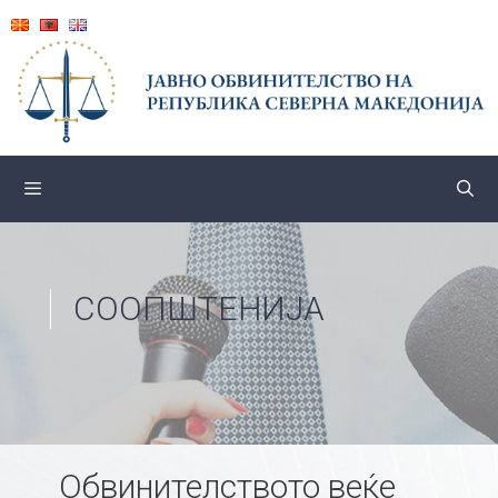
Skip
to
content
СООПШТЕНИЈА
Обвинителството веќе