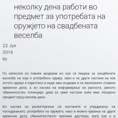
неколку дена работи во
предмет за употребата на
оружјето на свадбената
веселба
22 Јул
2016
by
По написите во повеќе медиуми во кои се пишува за свадбената
веселба на која е употребено оружје, како и за други настани на кои
истото оружје е користено и каде има индиции и за евентуално сторени
кривични дела, а во насока на информирање на јавноста, јавното
обвинителство потенцира дека за овие настани веќе има отворено
предмет пред неколку дена.
Во насока на расветлување на настаните и утврдување на
поседувањето, употребата на оружјето, како и можно вршење на други
кривични дела, обвинителството презема дејствија, меѓу кои е и