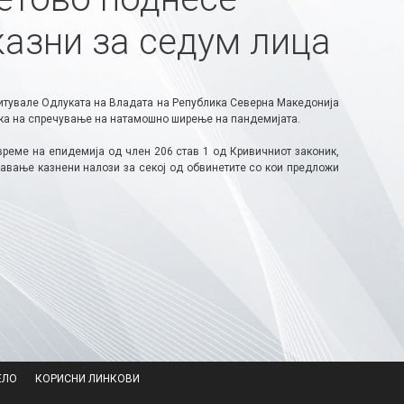
казни за седум лица
читувале Одлуката на Владата на Република Северна Македонија
сока на спречување на натамошно ширење на пандемијата.
реме на епидемија од член 206 став 1 од Кривичниот законик,
авање казнени налози за секој од обвинетите со кои предложи
ЕЛО
КОРИСНИ ЛИНКОВИ