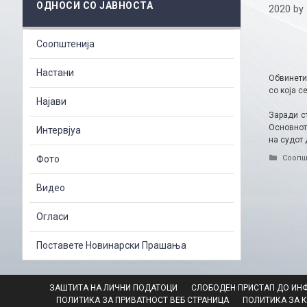
ОДНОСИ СО ЈАВНОСТА
2020
by
Соопштенија
Настани
Обвинети
со која 
Најави
Заради с
Основнот
Интервјуа
на судот 
Catego
Фото
Соопш
Видео
Огласи
Поставете Новинарски Прашања
ЗАШТИТА НА ЛИЧНИ ПОДАТОЦИ
СЛОБОДЕН ПРИСТАП ДО ИН
ПОЛИТИКА ЗА ПРИВАТНОСТ ВЕБ СТРАНИЦА
ПОЛИТИКА ЗА 