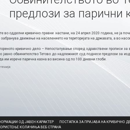
предлози за парични 
те во одделни кривично правни настани, на 24 април 2020 година, не ја по
се забранува движење на населението на територијата на државата, а во на
тореното кривично дело – Непостапување според здравствени прописи за в
о јавно обвинителство Тетово до надлежниот суд поднесе предлози за изд
да им изрече парична казна во висина од по 100 дневни глоби.​
ries
тенија
ФОРМАЦИИ ОД ЈАВЕН КАРАКТЕР
ПОСТАПКА ЗА ПРИЈАВА НА КРИВИЧНО Д
КОРИСТЕЊЕ КОЛАЧИЊА ВЕБ СТРАНА