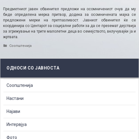
Предметниот јавен обвинител предложи на осомничениот очув да му
биде определена мерка притвор, додека за осомничената мајка се
предложени мерки на претпазливост. Јавниот обвинител ќе се
координира со Центарот за социјални работи за да се преземат дејствија
за згрижување на трите малолетни деца во семејството, вклучувајќи ја и
жртвата.
Categories
Соопштенија
ОДНОСИ СО ЈАВНОСТА
Соопштенија
Настани
Најави
Интервјуа
Фото