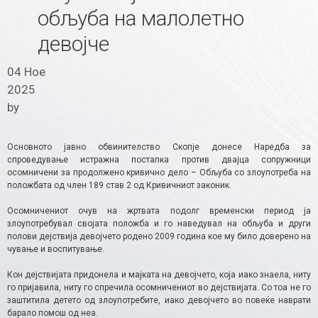
обљуба на малолетно
девојче
04 Ное
2025
by
Основното јавно обвинителство Скопје донесе Наредба за
спроведување истражна постапка против двајца сопружници
осомничени за продолжено кривично дело – Обљуба со злоупотреба на
положбата од член 189 став 2 од Кривичниот законик.
Осомничениот очув на жртвата подолг временски период ја
злоупотребувал својата положба и го наведувал на обљуба и други
полови дејствија девојчето родено 2009 година кое му било доверено на
чување и воспитување.
Кон дејствијата придонела и мајката на девојчето, која иако знаела, ниту
го пријавила, ниту го спречила осомничениот во дејствијата. Со тоа не го
заштитила детето од злоупотребите, иако девојчето во повеќе наврати
барало помош од неа.