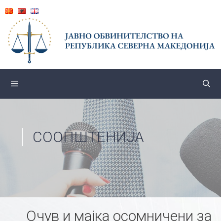
Skip
to
content
СООПШТЕНИЈА
Очув и мајка осомничени за