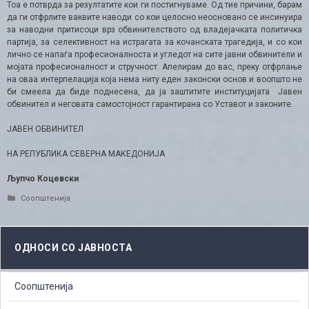
Тоа е потврда за резултатите кои ги постигнуваме. Од тие причини, барам
да ги отфрлите ваквите наводи со кои целосно неосновано се инсинуира
за наводни притисоци врз обвинителството од владејачката политичка
партија, за селективност на истрагата за кочанската трагедија, и со кои
лично се напаѓа професионалноста и угледот на сите јавни обвинители и
мојата професионалност и стручност. Апелирам до вас, преку отфрлање
на оваа интерпелација која нема ниту еден законски основ и воопшто не
би смеела да биде поднесена, да ја заштитите институцијата Јавен
обвинител и неговата самостојност гарантирана со Уставот и законите.
ЈАВЕН ОБВИНИТЕЛ
НА РЕПУБЛИКА СЕВЕРНА МАКЕДОНИЈА
Љупчо Коцевски
Categories
Соопштенија
ОДНОСИ СО ЈАВНОСТА
Соопштенија