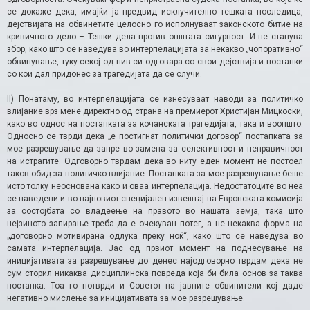
се докаже дека, имајќи ја предвид исклучително тешката последица,
дејствијата на обвинетите целосно го исполнуваат законското битие на
кривичното дело – Тешки дела против општата сигурност. И не станува
збор, како што се наведува во интерпелацијата за некакво „чопоративно“
обвинување, туку секој од нив си одговара со свои дејствија и постапки
со кои дал придонес за трагедијата да се случи.
II) Понатаму, во интерпелацијата се изнесуваат наводи за политичко
влијание врз мене директно од страна на премиерот Христијан Мицкоски,
како во однос на постапката за кочанската трагедијата, така и воопшто.
Односно се тврди дека „е постигнат политички договор“ постапката за
мое разрешување да запре во замена за селективност и неправичност
на истрагите. Одговорно тврдам дека во ниту еден момент не постоел
таков обид за политичко влијание. Постапката за мое разрешување беше
исто толку неоснована како и оваа интерпелација. Недостатоците во неа
се наведени и во најновиот специјален извештај на Европската комисија
за состојбата со владеење на правото во нашата земја, така што
нејзиното запирање треба да е очекуван потег, а не некаква форма на
„договорно мотивирана одлука преку ноќ“, како што се наведува во
самата интерпелација. Јас од првиот момент на поднесување на
иницијативата за разрешување до денес најодговорно тврдам дека не
сум сторил никаква дисциплинска повреда која би била основ за таква
постапка. Тоа го потврди и Советот на јавните обвинители кој даде
негативно мислење за иницијативата за мое разрешување.