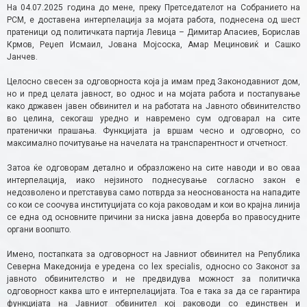
На 04.07.2025 година до мене, преку Претседателот на Собранието на
РСМ, е доставена интерпелација за мојата работа, поднесена од шест
пратеници од политичката партија Левица – Димитар Апасиев, Борислав
Крмов, Реџеп Исмаил, Јована Мојсоска, Амар Мециновиќ и Сашко
Јанчев.
Целосно свесен за одговорноста која ја имам пред Законодавниот дом,
но и пред целата јавност, во однос и на мојата работа и постапување
како државен јавен обвинител и на работата на Јавното обвинителство
во целина, секогаш уредно и навремено сум одговарал на сите
пратенички прашања. Функцијата ја вршам чесно и одговорно, со
максимално почитување на начелата на транспарентност и отчетност.
Затоа ќе одговорам детално и образложено на сите наводи и во оваа
интерпелација, иако нејзиното поднесување согласно закон е
недозволено и претставува само потврда за неоснованоста на нападите
со кои се соочува институцијата со која раководам и кои во крајна линија
се една од основните причини за ниска јавна доверба во правосудните
органи воопшто.
Имено, постапката за одговорност на Јавниот обвинител на Република
Северна Македонија е уредена со lex specialis, односно со Законот за
јавното обвинителство и не предвидува можност за политичка
одговорност каква што е интерпелацијата. Тоа е така за да се гарантира
функцијата на Јавниот обвинител кој раководи со единствен и