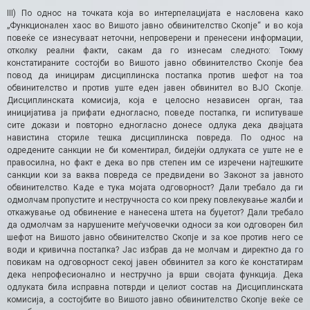
III) По однос на точката која во интерпелацијата е насловена како
„Функционален хаос во Вишото јавно обвинителство Скопје“ и во која
повеќе се изнесуваат неточни, непроверени и пренесени информации,
отколку реални факти, сакам да го изнесам следното: Токму
констатираните состојби во Вишото јавно обвинителство Скопје беа
повод да иницирам дисциплинска постапка против шефот на тоа
обвинителство и против уште еден јавен обвинител во ВЈО Скопје.
Дисциплинската комисија, која е целосно независен орган, таа
иницијатива ја прифати едногласно, поведе постапка, ги испитуваше
сите докази и повторно едногласно донесе одлука дека двајцата
навистина сториле тешка дисциплинска повреда. По однос на
одредените санкции не би коментирал, бидејќи одлуката се уште не е
правосилна, но факт е дека во прв степен им се изречени најтешките
санкции кои за ваква повреда се предвидени во Законот за јавното
обвинителство. Каде е тука мојата одговорност? Дали требало да ги
одмолчам пропустите и нестручноста со кои преку повлекување жалби и
откажување од обвинение е нанесена штета на буџетот? Дали требало
да одмолчам за нарушените меѓучовечки односи за кои одговорен бил
шефот на Вишото јавно обвинителство Скопје и за кое против него се
води и кривична постапка? Јас избрав да не молчам и директно да го
повикам на одговорност секој јавен обвинител за кого ќе констатирам
дека непрофесионално и нестручно ја врши својата функција. Дека
одлуката била исправна потврди и целиот состав на Дисциплинската
комисија, а состојбите во Вишото јавно обвинителство Скопје веќе се