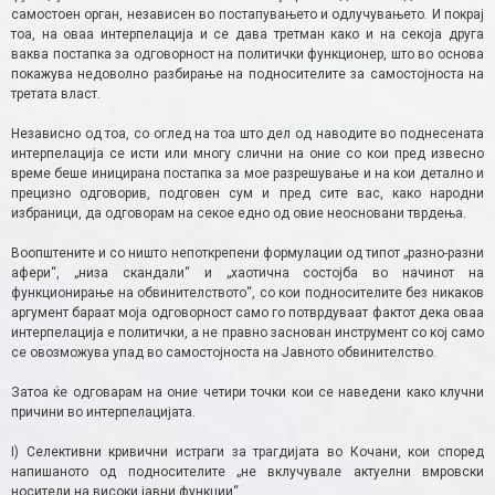
самостоен орган, независен во постапувањето и одлучувањето. И покрај
тоа, на оваа интерпелација и се дава третман како и на секоја друга
ваква постапка за одговорност на политички функционер, што во основа
покажува недоволно разбирање на подносителите за самостојноста на
третата власт.
Независно од тоа, со оглед на тоа што дел од наводите во поднесената
интерпелација се исти или многу слични на оние со кои пред извесно
време беше иницирана постапка за мое разрешување и на кои детално и
прецизно одговорив, подговен сум и пред сите вас, како народни
избраници, да одговорам на секое едно од овие неосновани тврдења.
Воопштените и со ништо непоткрепени формулации од типот „разно-разни
афери“, „низа скандали“ и „хаотична состојба во начинот на
функционирање на обвинителството“, со кои подносителите без никаков
аргумент бараат моја одговорност само го потврдуваат фактот дека оваа
интерпелација е политички, а не правно заснован инструмент со кој само
се овозможува упад во самостојноста на Јавното обвинителство.
Затоа ќе одговарам на оние четири точки кои се наведени како клучни
причини во интерпелацијата.
I) Селективни кривични истраги за трагдијата во Кочани, кои според
напишаното од подносителите „не вклучувале актуелни вмровски
носители на високи јавни функции“.