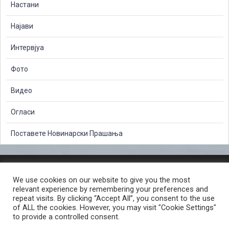
Настани
Најави
Интервјуа
Фото
Видео
Огласи
Поставете Новинарски Прашања
ЗАШТИТА НА ЛИЧНИ ПОДАТОЦИ
We use cookies on our website to give you the most
СЛОБОДЕН ПРИСТАП ДО ИНФОРМАЦИИ ОД ЈАВЕН КАРАКТЕР
relevant experience by remembering your preferences and
ПОСТАПКА ЗА ПРИЈАВА НА КРИВИЧНО ДЕЛО
КОРИСНИ ЛИНКОВИ
repeat visits. By clicking “Accept All”, you consent to the use
of ALL the cookies. However, you may visit "Cookie Settings"
ПОЛИТИКА ЗА ПРИВАТНОСТ ВЕБ СТРАНИЦА
to provide a controlled consent.
ПОЛИТИКА ЗА КОРИСТЕЊЕ КОЛАЧИЊА ВЕБ СТРАНА