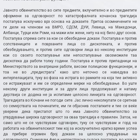
Јавното обвинителство во сите предмети, вклучително и во предметите
оформени за одговорност по катастрофалната кочанска трагедија
постапува исклучиво врз основа на доказите. Притоа осомничените не
ги дели на членови на ВМРО, СДСМ, ДУИ, Левица, на Македонци,
Албанци, Турци или Роми, на мажи или жени, ниту на кој било друг основ.
Постапува спрема сите за кои се обезбедени докази. Постапува и против
сопствениците и поврзаните лица со дискотеката, и против
обезбедувањето, и против сите одговорни лица во неколку институции
кои со своето постапување или непостапување овозможиле таа
дискотека да работи толку години. Постапува и против припадници на
Министерството за внатрешни работи, високи полициски функционери, и
тоа не во „предистрага“ како што неточно се наведува во
интерпелацијата, туку во фаза на истрага во рамките на која тие активно
се истражуваат и им се определени мерки на обезбедување. Во уште
неколку други институции и за други лица продолжуваат и натаму
дејствија се додека не ја испитаме целосно линијата на одговорност.
Трагедијата во Кочани не погоди сите. Јас лично неколкупати се сретнав
со семејствата на починатите, им ги објаснив постапките и тие се веќе
уверени дека пристапот што го има Јавното обвинителство за
утврдување широка одговорност за оваа трагедија е правилен. Затоа, не
само што не се чувствувам одговорен, туку се чувствувам и горд на
работата на обвинителскиот тим кој за исклучително кратко време успеа
да прибере огромен број докази за целосно утврдување на
одговорноста. Очекувам фер и непристрасна судска постапка, во која ќе