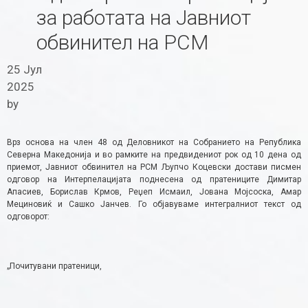
за работата на Јавниот
обвинител на РСМ
25 Јул
2025
by
Врз основа на член 48 од Деловникот на Собранието на Република
Северна Македонија и во рамките на предвидениот рок од 10 дена од
приемот, Јавниот обвинител на РСМ Љупчо Коцевски достави писмен
одговор на Интерпелацијата поднесена од пратениците Димитар
Апасиев, Борислав Крмов, Реџеп Исмаил, Јована Мојсоска, Амар
Мециновиќ и Сашко Јанчев. Го објавуваме интегралниот текст од
одговорот:
„Почитувани пратеници,