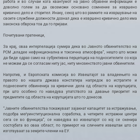
работа и во случаи кога квантумот на јавно објавени информации е
доволно голем за да овозможи основано сомнение за извршено
кривично дело и сторител. Инаку, секој што во рамките на извршување на
своите службени должности дознал дека е извршено кривично дело има
законска обврска тоа да го пријави.
Почитувани пратеници,
За крај, оваа интерпелација сумира дека во Јавното обвинителство на
РСМ „владее нефункционална и токсична атмосфера“, нешто што може
да биде одраз само на субјективна перцепција на подносителите со која
не можам да се согласам ниту јас, ниту мнозинството јавни обвинители.
Напротив, и Европската комисија во Извештајот за владеењето на
правото во нашата држава констатира напредок во истрагите и
поднесените обвиненија за кривични дела од областа на корупцијата,
при што особено го наведува упатството за давање приоритет на
предметите од областа на корупцијата што го донесов.
“Јавните обвинителства покажуваат зајакнат капацитет за истражување,
подобра меѓуинституционална соработка, а четирите истражни центри
сега се во функција”, се наведува во извештајот со кој се скенира
состојбата во оваа област, по примерот на сличните извештаи што се
изготвуваат за земјите-членки на ЕУ.