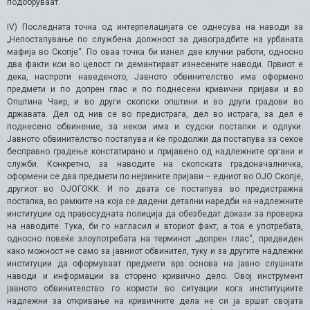
подобруваат.
IV) Последната точка од интерпелацијата се однесува на наводи за
„Непостапување по службена должност за дивоградбите на урбаната
мафија во Скопје“. По оваа точка би изнел две клучни работи, односно
два факти кои во целост ги демантираат изнесените наводи. Првиот е
дека, наспроти наведеното, Јавното обвинителство има оформено
предмети и по допрен глас и по поднесени кривични пријави и во
Општина Чаир, и во други скопски општини и во други градови во
државата. Дел од нив се во предистрага, дел во истрага, за дел е
поднесено обвинение, за некои има и судски постапки и одлуки.
Јавното обвинителство постапува и ќе продолжи да постапува за секое
бесправно градење констатирано и пријавено од надлежните органи и
служби. Конкретно, за наводите на скопската градоначалничка,
оформени се два предмети по нејзините пријави – едниот во ОЈО Скопје,
другиот во ОЈОГОКК. И по двата се постапува во предистражна
постапка, во рамките на која се дадени детални наредби на надлежните
институции од правосудната полиција да обезбедат докази за проверка
на наводите. Тука, би го нагласил и вториот факт, а тоа е употребата,
односно повеќе злоупотребата на терминот „допрен глас“, предвиден
како можност не само за јавниот обвинител, туку и за другите надлежни
институции да оформуваат предмети врз основа на јавно слушнати
наводи и информации за сторено кривично дело. Овој инструмент
јавното обвинителство го користи во ситуации кога институциите
надлежни за откривање на кривичните дела не си ја вршат својата