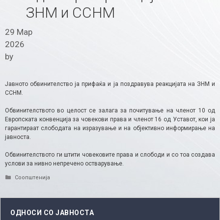
ЗНМ и ССНМ
29 Мар
2026
by
Јавното обвинителство ја прифаќа и ја поздравува реакцијата на ЗНМ и
ССНМ.
Обвинителството во целост се залага за почитување на членот 10 од
Европската конвенција за човекови права и членот 16 од Уставот, кои ја
гарантираат слободата на изразување и на објективно информирање на
јавноста.
Обвинителството ги штити човековите права и слободи и со тоа создава
услови за нивно непречено остварување.
Categories
Соопштенија
ОДНОСИ СО ЈАВНОСТА