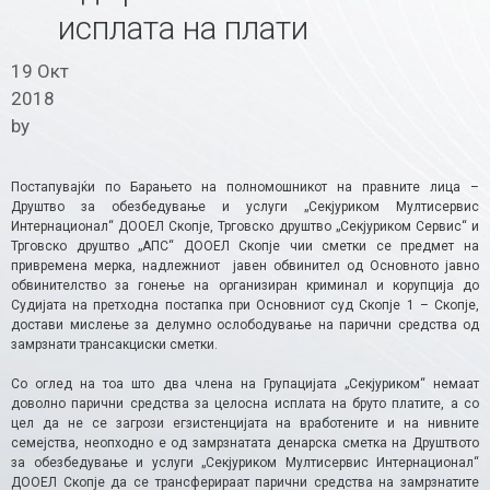
исплата на плати
19 Окт
2018
by
Постапувајќи по Барањето на полномошникот на правните лица –
Друштво за обезбедување и услуги „Секјуриком Мултисервис
Интернационал“ ДООЕЛ Скопје, Трговско друштво „Секјуриком Сервис“ и
Трговско друштво „АПС“ ДООЕЛ Скопје чии сметки се предмет на
привремена мерка, надлежниот јавен обвинител од Основното јавно
обвинителство за гонење на организиран криминал и корупција до
Судијата на претходна постапка при Основниот суд Скопје 1 – Скопје,
достави мислење за делумно ослободување на парични средства од
замрзнати трансакциски сметки.
Со оглед на тоа што два члена на Групацијата „Секјуриком“ немаат
доволно парични средства за целосна исплата на бруто платите, а со
цел да не се загрози егзистенцијата на вработените и на нивните
семејства, неопходно е од замрзнатата денарска сметка на Друштвото
за обезбедување и услуги „Секјуриком Мултисервис Интернационал“
ДООЕЛ Скопје да се трансферираат парични средства на замрзнатите