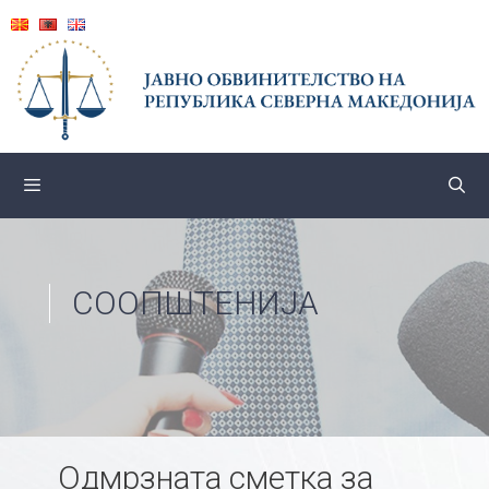
Skip
to
content
СООПШТЕНИЈА
Одмрзната сметка за