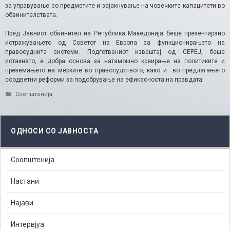
за управување со предметите и зајакнување на човечките капацитети во
обвинителствата.
Пред Јавниот обвинител на Република Македонија беше презентирано
истражувањето од Советот на Европа за функционирањето на
правосудните системи. Подготвениот извештај од СЕРЕЈ, беше
истакнато, е добра основа за натамошно креирање на политиките и
преземањето на мерките во правосудството, како и во предлагањето
соодветни реформи за подобрување на ефикасноста на правдата.
Categories
Соопштенија
ОДНОСИ СО ЈАВНОСТА
Соопштенија
Настани
Најави
Интервјуа