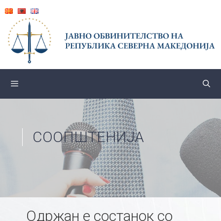
Skip
to
content
СООПШТЕНИЈА
Одржан е состанок со