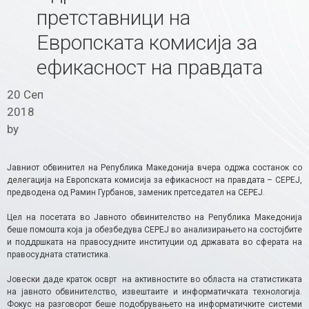
претставници на
Европската комисија за
ефикасност на правдата
20 Сеп
2018
by
Јавниот обвинител на Република Македонија вчера одржа состанок со
делегација на Европската комисија за ефикасност на правдата – СЕРЕЈ,
предводена од Рамин Гурбанов, заменик претседател на СЕРЕЈ.
Цел на посетата во Јавното обвинителство на Република Македонија
беше помошта која ја обезбедува СЕРЕЈ во анализирањето на состојбите
и поддршката на правосудните институции од државата во сферата на
правосудната статистика.
Јовески даде краток осврт на активностите во областа на статистиката
на јавното обвинителство, извештаите и информатичката технологија.
Фокус на разговорот беше подобрувањето на информатичките системи