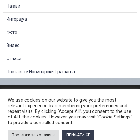
Најави
Интервјуа
Фото
Видео
Огласи
Поставете Новинарски Прашања
ЗАШТИТА НА ЛИЧНИ ПОДАТОЦИ
We use cookies on our website to give you the most
СЛОБОДЕН ПРИСТАП ДО ИНФОРМАЦИИ ОД ЈАВЕН КАРАКТЕР
relevant experience by remembering your preferences and
ПОСТАПКА ЗА ПРИЈАВА НА КРИВИЧНО ДЕЛО
КОРИСНИ ЛИНКОВИ
repeat visits. By clicking “Accept All”, you consent to the use
of ALL the cookies. However, you may visit "Cookie Settings"
ПОЛИТИКА ЗА ПРИВАТНОСТ ВЕБ СТРАНИЦА
to provide a controlled consent.
ПОЛИТИКА ЗА КОРИСТЕЊЕ КОЛАЧИЊА ВЕБ СТРАНА
Поставки за колачиња
ПРИФАТИ СÈ
© 2026 ЈАВНО ОБВИНИТЕЛСТВО НА РЕПУБЛИКА СЕВЕРНА МАКЕДОНИЈА •