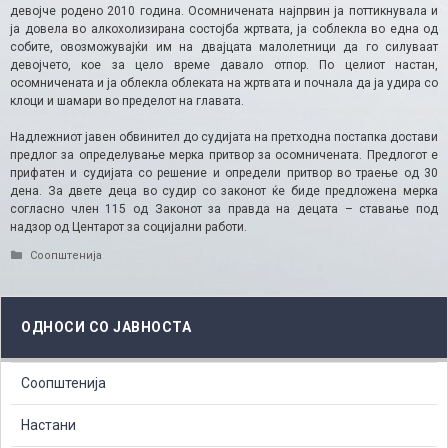
девојче родено 2010 година. Осомничената најпрвин ја поттикнувала и
ја довела во алкохолизирана состојба жртвата, ја соблекла во една од
собите, овозможувајќи им на двајцата малолетници да го силуваат
девојчето, кое за цело време давало отпор. По целиот настан,
осомничената и ја облекла облеката на жртвата и почнала да ја удира со
клоци и шамари во пределот на главата.
Надлежниот јавен обвинител до судијата на претходна постапка достави
предлог за определување мерка притвор за осомничената. Предлогот е
прифатен и судијата со решение и определи притвор во траење од 30
дена. За двете деца во судир со законот ќе биде предложена мерка
согласно член 115 од Законот за правда на децата – ставање под
надзор од Центарот за социјални работи.
Categories
Соопштенија
ОДНОСИ СО ЈАВНОСТА
Соопштенија
Настани