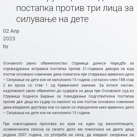
постапка против три лица за
силување на дете
02 Апр
2023
by
Основното јавно обвинителство Струмица донесе Наредба за
спроведување истражна постапка против 21-годишна девојка за која
постои основано сомнение дека помагала при сторување кривично дело
– Силување на дете кое не наполнило 15 години, согласно член 188 став
2 во врска со став 1 од Кривичниот законик. За истиот настан,
надлежниот јавен обвинител до судијата за деца при Основниот суд во
Струмица поднесе Барање за поведување подготвителна постапка
против две деца во судир со законот за кои постои основано сомнение
дека извршиле дејствија кои со закон се определени како кривично дело
– Силување на дете кое не наполнило 15 години.
При новогодишна прослава во куќа на еден од малолетниците,
осомничената свесна за своето дело им помогнала на двете деца
родени 2007 година, со употреба на сила, да извршат силување на