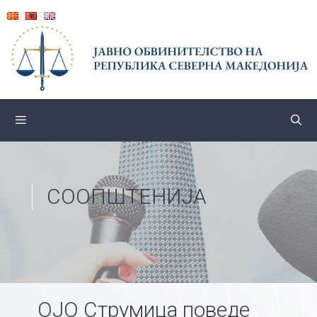
Skip
to
content
СООПШТЕНИЈА
ОЈО Струмица поведе