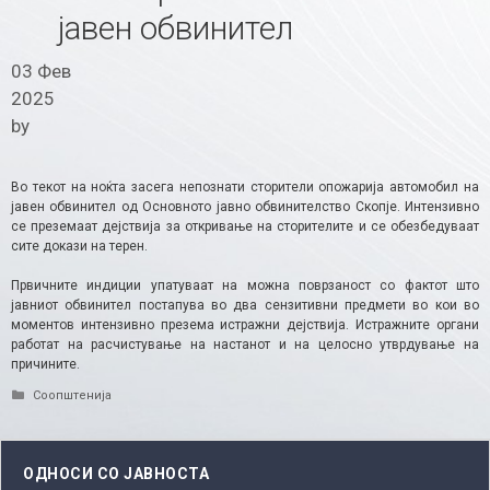
јавен обвинител
03 Фев
2025
by
Во текот на ноќта засега непознати сторители опожарија автомобил на
јавен обвинител од Основното јавно обвинителство Скопје. Интензивно
се преземаат дејствија за откривање на сторителите и се обезбедуваат
сите докази на терен.
Првичните индиции упатуваат на можна поврзаност со фактот што
јавниот обвинител постапува во два сензитивни предмети во кои во
моментов интензивно презема истражни дејствија. Истражните органи
работат на расчистување на настанот и на целосно утврдување на
причините.
Categories
Соопштенија
ОДНОСИ СО ЈАВНОСТА