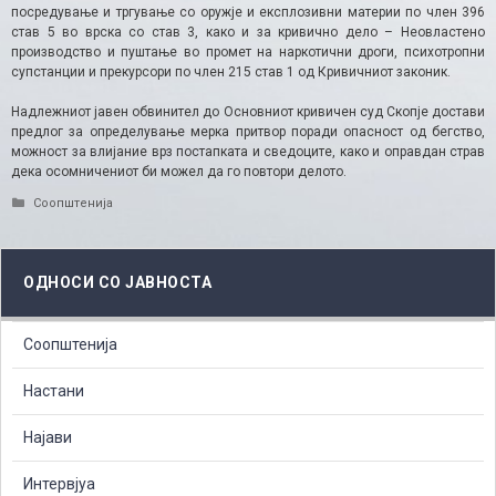
посредување и тргување со оружје и експлозивни материи по член 396
став 5 во врска со став 3, како и за кривично дело – Неовластено
производство и пуштање во промет на наркотични дроги, психотропни
супстанции и прекурсори по член 215 став 1 од Кривичниот законик.
Надлежниот јавен обвинител до Основниот кривичен суд Скопје достави
предлог за определување мерка притвор поради опасност од бегство,
можност за влијание врз постапката и сведоците, како и оправдан страв
дека осомничениот би можел да го повтори делото.
Categories
Соопштенија
ОДНОСИ СО ЈАВНОСТА
Соопштенија
Настани
Најави
Интервјуа