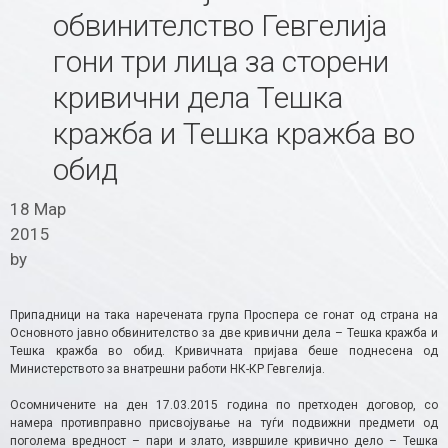
обвинителство Гевгелија
гони три лица за сторени
кривични дела Тешка
кражба и Тешка кражба во
обид
18 Мар
2015
by
Припадници на така наречената група Проспера се гонат од страна на
Основното јавно обвинителство за две кривични дела – Тешка кражба и
Тешка кражба во обид. Кривичната пријава беше поднесена од
Министерството за внатрешни работи НК-КР Гевгелија.
Осомничените на ден 17.03.2015 година по претходен договор, со
намера противправно присвојување на туѓи подвижни предмети од
поголема вредност – пари и злато, извршиле кривично дело – Тешка