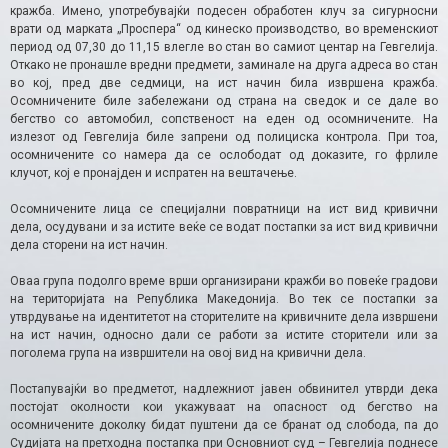
кражба. Имено, употребувајќи подесен обработен клуч за сигурносни
врати од марката „Проспера“ од кинеско производство, во временскиот
период од 07,30 до 11,15 влегле во стан во самиот центар на Гевгелија.
Откако не пронашле вредни предмети, заминале на друга адреса во стан
во кој, пред две седмици, на ист начин била извршена кражба.
Осомничените биле забележани од страна на сведок и се дале во
бегство со автомобил, сопственост на еден од осомничените. На
излезот од Гевгелија биле запрени од полициска контрола. При тоа,
осомничените со намера да се ослободат од доказите, го фрлиле
клучот, кој е пронајден и испратен на вештачење.
Осомничените лица се специјални повратници на ист вид кривични
дела, осудувани и за истите веќе се водат постапки за ист вид кривични
дела сторени на ист начин.
Оваа група подолго време врши организирани кражби во повеќе градови
на територијата на Република Македонија. Во тек се постапки за
утврдување на идентитетот на сторителите на кривичните дела извршени
на ист начин, односно дали се работи за истите сторители или за
поголема група на извршители на овој вид на кривични дела.
Постапувајќи во предметот, надлежниот јавен обвинител утврди дека
постојат околности кои укажуваат на опасност од бегство на
осомничените доколку бидат пуштени да се бранат од слобода, па до
Судијата на претходна постапка при Основниот суд – Гевгелија поднесе