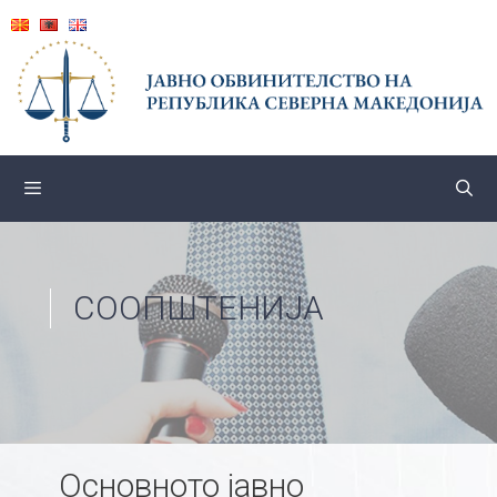
Skip
to
content
СООПШТЕНИЈА
Основното јавно