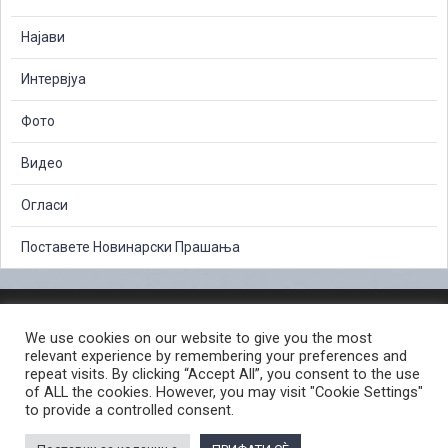
Најави
Интервјуа
Фото
Видео
Огласи
Поставете Новинарски Прашања
ЗАШТИТА НА ЛИЧНИ ПОДАТОЦИ
We use cookies on our website to give you the most
СЛОБОДЕН ПРИСТАП ДО ИНФОРМАЦИИ ОД ЈАВЕН КАРАКТЕР
relevant experience by remembering your preferences and
ПОСТАПКА ЗА ПРИЈАВА НА КРИВИЧНО ДЕЛО
КОРИСНИ ЛИНКОВИ
repeat visits. By clicking “Accept All”, you consent to the use
of ALL the cookies. However, you may visit "Cookie Settings"
ПОЛИТИКА ЗА ПРИВАТНОСТ ВЕБ СТРАНИЦА
to provide a controlled consent.
ПОЛИТИКА ЗА КОРИСТЕЊЕ КОЛАЧИЊА ВЕБ СТРАНА