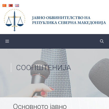
Skip
to
content
СООПШТЕНИЈА
Основното јавно