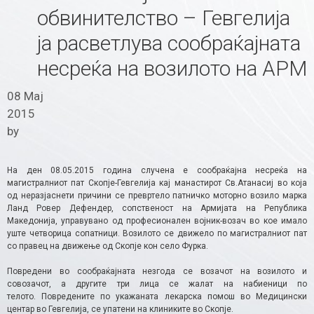
обвинителство – Гевгелија
ја расветлува сообраќајната
несреќа на возилото на АРМ
08 Мај
2015
by
На ден 08.05.2015 година случена е сообраќајна несреќа на
магистралниот пат Скопје-Гевгелија кај манастирот Св.Атанасиј во која
од неразјаснети причини се превртело патничко моторно возило марка
Ланд Ровер Дефендер, сопственост на Армијата на Република
Македонија, управувано од професионален војник-возач во кое имало
уште четворица сопатници. Возилото се движело по магистралниот пат
со правец на движење од Скопје кон село Фурка.
Повредени во сообраќајната незгода се возачот на возилото и
совозачот, а другите три лица се жалат на набиеници по
телото. Повредените по укажаната лекарска помош во Медицински
центар во Гевгелија, се упатени на клиниките во Скопје.