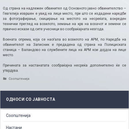
Од страна на надлежен обвинител од Основното јавно обвинителство –
Гевгелија извршен е увид на лице место, при што се издадени наредби
за фотографирање, скицирање на местото на несреќата, вонреден
технички преглед на возилото, земање на крв на возачот и земени се
првично искази од сите учесници во сообраќајната незгода.
Воената опрема, која се наоѓала во возилото на АРМ, по Наредба на
обвинителот на Записник е предадена од страна на Полициската
станица – Валандово на службените лица на АРМ кои дојдоа на лице
место.
Причината за настанатата сообраќајна несреќа дополнително ќе се
утврдува.
Categories
Соопштенија
ОДНОСИ СО ЈАВНОСТА
Соопштенија
Настани