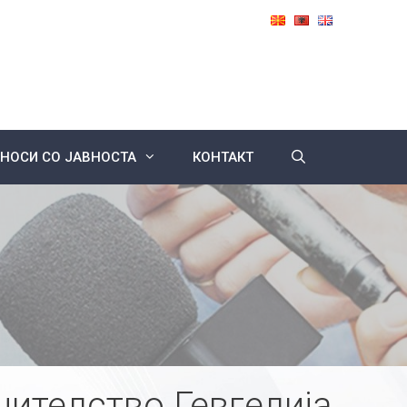
НОСИ СО ЈАВНОСТА
КОНТАКТ
нителство Гевгелија