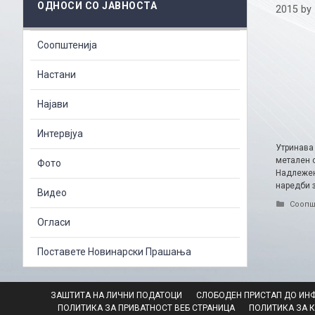
ОДНОСИ СО ЈАВНОСТА
2015
by
Соопштенија
Настани
Најави
Интервјуа
Утринава 
метален с
Фото
Надлежен
наредби 
Видео
Catego
Соопш
Огласи
Поставете Новинарски Прашања
ЗАШТИТА НА ЛИЧНИ ПОДАТОЦИ
СЛОБОДЕН ПРИСТАП ДО ИН
ПОЛИТИКА ЗА ПРИВАТНОСТ ВЕБ СТРАНИЦА
ПОЛИТИКА ЗА 