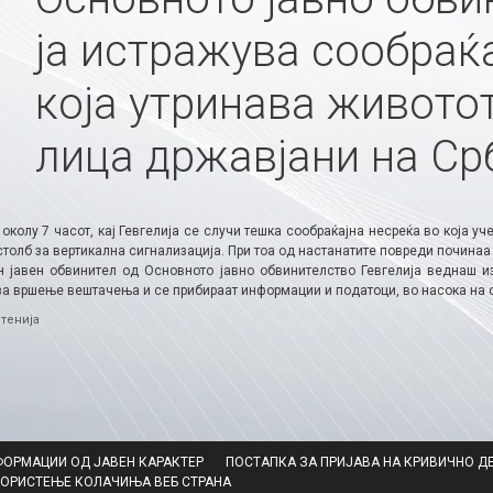
ја истражува сообраќ
која утринава животот
лица државјани на Ср
околу 7 часот, кај Гевгелија се случи тешка сообраќајна несреќа во која 
толб за вертикална сигнализација. При тоа од настанатите повреди починаа 
 јавен обвинител од Основното јавно обвинителство Гевгелија веднаш и
за вршење вештачења и се прибираат информации и податоци, во насока на о
ries
тенија
ФОРМАЦИИ ОД ЈАВЕН КАРАКТЕР
ПОСТАПКА ЗА ПРИЈАВА НА КРИВИЧНО Д
КОРИСТЕЊЕ КОЛАЧИЊА ВЕБ СТРАНА