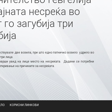
ајната несреќа во
 го загубија три
бија
учествувале две возила, при што едно патничко возило удрило во
три лица.
зврши увид на лице место на несреќата. Дадени се потребни
ткривање на причините за несреќата.
ЕЛО
КОРИСНИ ЛИНКОВИ