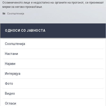
Осомниченото лице е недостапно на органите на прогонот, се преземаат
мерки за негово пронаоѓање.
Categories
Соопштенија
ОДНОСИ СО ЈАВНОСТА
Соопштенија
Настани
Најави
Интервјуа
Фото
Видео
Огласи