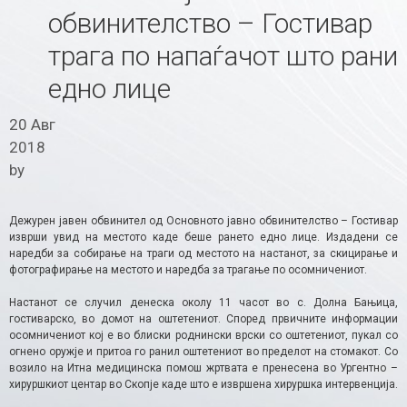
обвинителство – Гостивар
трага по напаѓачот што рани
едно лице
20 Авг
2018
by
Дежурен јавен обвинител од Основното јавно обвинителство – Гостивар
изврши увид на местото каде беше рането едно лице. Издадени се
наредби за собирање на траги од местото на настанот, за скицирање и
фотографирање на местото и наредба за трагање по осомничениот.
Настанот се случил денеска околу 11 часот во с. Долна Бањица,
гостиварско, во домот на оштетениот. Според првичните информации
осомничениот кој е во блиски роднински врски со оштетениот, пукал со
огнено оружје и притоа го ранил оштетениот во пределот на стомакот. Со
возило на Итна медицинска помош жртвата е пренесена во Ургентно –
хируршкиот центар во Скопје каде што е извршена хируршка интервенција.