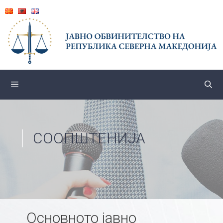
Skip
to
content
СООПШТЕНИЈА
Основното јавно