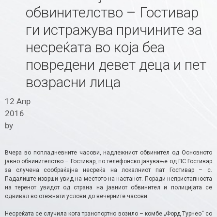
обвинителство – Гостивар
ги истражува причините за
несреќата во која беа
повредени девет деца и пет
возрасни лица
12 Апр
2016
by
Вчера во попладневните часови, надлежниот обвинител од Основното
јавно обвинителство – Гостивар, по телефонско јавување од ПС Гостивар
за случена сообраќајна несреќа на локалниот пат Гостивар – с.
Падалиште изврши увид на местото на настанот. Поради непристапноста
на теренот увидот од страна на јавниот обвинител и полицијата се
одвивал во отежнати услови до вечерните часови.
Несреќата се случила кога транспортно возило – комбе „Форд Турнео“ со