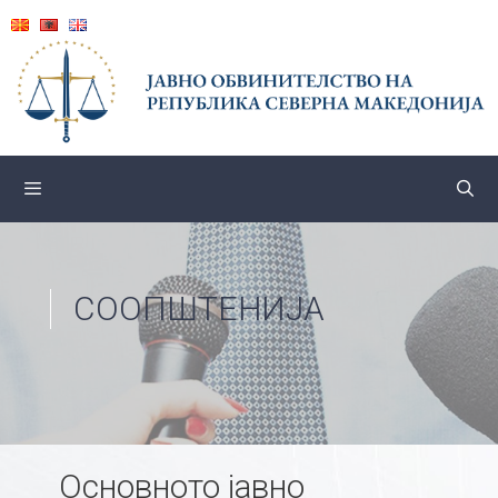
Skip
to
content
СООПШТЕНИЈА
Основното јавно