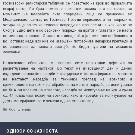
гостиварски регистарски таблички се превртело на кров во провалијата
покрај патот. Со брза помош и приватни возила што се нашле во
моментот на несреќата сите повредени лица се пренесени во
Медицинскиот центар во Гостивар. Поради сериозноста на повредите,
четири лица со тешки телесни повреди се пренесени на клиниките во
Скопје. Едно дете е со сериозни повреди на вратот и главата и се наоѓа
во животна опасност. Останатите лица, ноќта ја поминале во болницата
во Гостивар каде врз нив се извршени потребните лекарски прегледи и
во зависност од нивната состојба ќе бидат пуштени на домашно
лекување.
Надлежниот обвинител ги презема сите неопходни дејствија за
расветлување на настанот. Во текот на вчерашниот ден и денес
издадени се повеќе наредби – скицирање и фотографирање на местото
на настанот, наредба за технички преглед на возилото и
криминалистичко техничка обработка на истото, наредба за испитување
на ДНА од воланот на возилото, наредба за испитување на крв и урина
од 47 годишниот возач на возилото, како и наредби за испитување на
други материјални траги земени од оштетените лица.
Categories
Соопштенија
ОДНОСИ СО ЈАВНОСТА