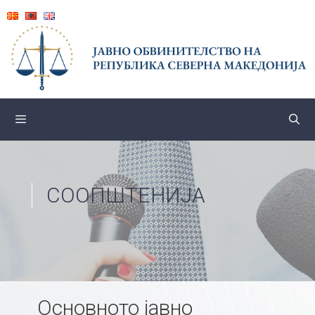
Skip
to
content
СООПШТЕНИЈА
Основното јавно