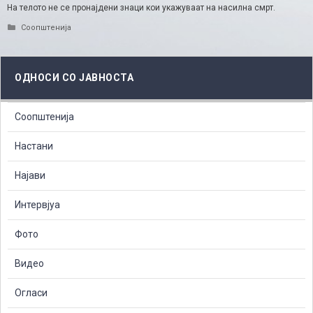
На телото не се пронајдени знаци кои укажуваат на насилна смрт.
Categories
Соопштенија
ОДНОСИ СО ЈАВНОСТА
Соопштенија
Настани
Најави
Интервјуа
Фото
Видео
Огласи