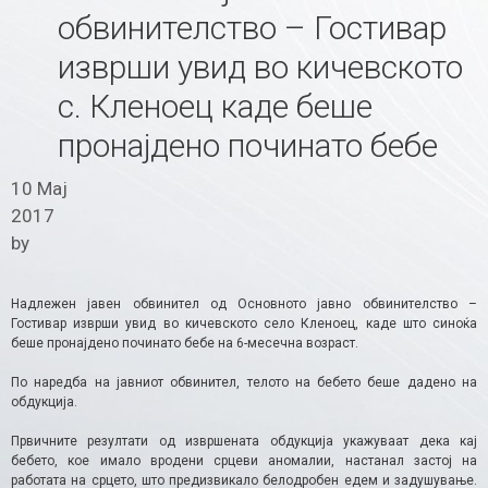
обвинителство – Гостивар
изврши увид во кичевското
с. Кленоец каде беше
пронајдено починато бебе
10 Мај
2017
by
Надлежен јавен обвинител од Основното јавно обвинителство –
Гостивар изврши увид во кичевското село Кленоец, каде што синоќа
беше пронајдено починато бебе на 6-месечна возраст.
По наредба на јавниот обвинител, телото на бебето беше дадено на
обдукција.
Првичните резултати од извршената обдукција укажуваат дека кај
бебето, кое имало вродени срцеви аномалии, настанал застој на
работата на срцето, што предизвикало белодробен едем и задушување.