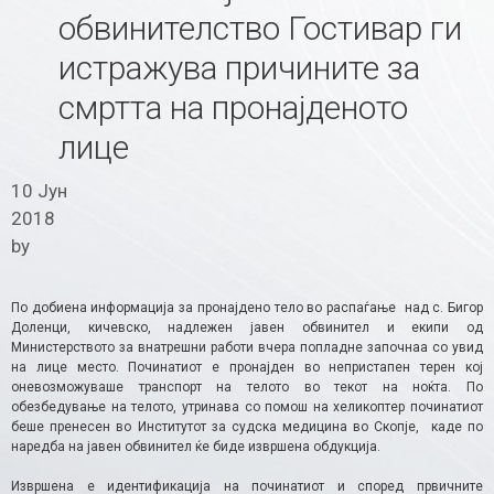
обвинителство Гостивар ги
истражува причините за
смртта на пронајденото
лице
10 Јун
2018
by
По добиена информација за пронајдено тело во распаѓање над с. Бигор
Доленци, кичевско, надлежен јавен обвинител и екипи од
Министерството за внатрешни работи вчера попладне започнаа со увид
на лице место. Починатиот е пронајден во непристапен терен кој
оневозможуваше транспорт на телото во текот на ноќта. По
обезбедување на телото, утринава со помош на хеликоптер починатиот
беше пренесен во Институтот за судска медицина во Скопје, каде по
наредба на јавен обвинител ќе биде извршена обдукција.
Извршена е идентификација на починатиот и според првичните