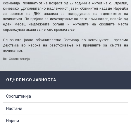
сознанија починатиот на возраст од 27 години е жител на с. Стрелци,
кичевско. Дополнително надлежниот јавен обвинител издаде Наредба
за вршење на ДНК анализа за потврдување на идентитетот на
починатиот. По пријава за исчезнување на сега починатиот, повеќе од
еден месец надлежните органи и жителите на околните места
спроведуваа акции за негово пронаоѓање.
Основното јавно обвинителство Гостивар во континуитет презема
дејствија во насока на разоткривање на причините за смртта на
починатиот.
Categories
Соопштенија
ОДНОСИ СО ЈАВНОСТА
Соопштенија
Настани
Најави