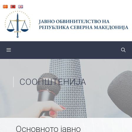
Skip
to
content
СООПШТЕНИЈА
Основното јавно