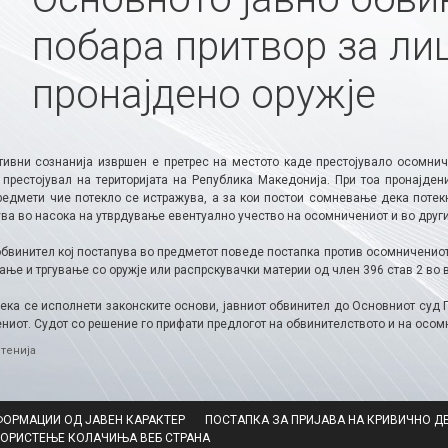
побара притвор за лиц
пронајдено оружје
тивни сознанија извршен е претрес на местото каде престојувало осомнич
 престојувал на територијата на Република Македонија. При тоа пронајде
редмети чие потекло се истражува, а за кои постои сомневање дека потек
ва во насока на утврдување евентуално учество на осомничениот и во други
обвинител кој постапува во предметот поведе постапка против осомниченио
ње и тргување со оружје или распрскувачки материи од член 396 став 2 во в
дека се исполнети законските основи, јавниот обвинител до Основниот суд 
ниот. Судот со решение го прифати предлогот на обвинителството и на осом
ries
тенија
ФОРМАЦИИ ОД ЈАВЕН КАРАКТЕР
ПОСТАПКА ЗА ПРИЈАВА НА КРИВИЧНО Д
КОРИСТЕЊЕ КОЛАЧИЊА ВЕБ СТРАНА