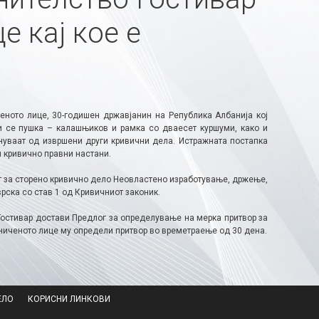
е кај кое е
еното лице, 30-годишен државјанин на Република Албанија кој
ни се пушка – калашњиков и рамка со дваесет куршуми, како и
нуваат од извршени други кривични дела. Истражната постапка
 кривично правни настани.
т за сторено кривично дело Неовластено изработување, држење,
рска со став 1 од Кривичниот законик.
Гостивар достави Предлог за определување на мерка притвор за
ниченото лице му определи притвор во времетраење од 30 дена.
ЕЛО
КОРИСНИ ЛИНКОВИ