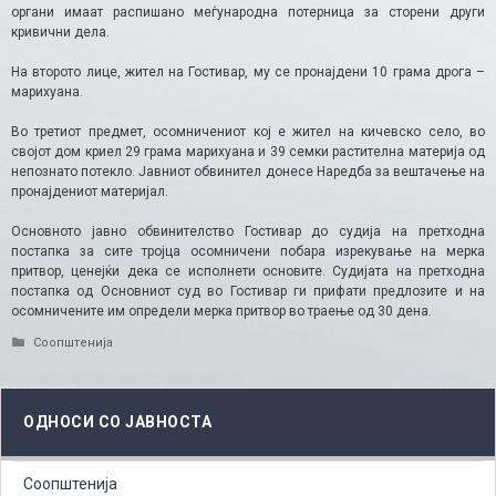
органи имаат распишано меѓународна потерница за сторени други
кривични дела.
На второто лице, жител на Гостивар, му се пронајдени 10 грама дрога –
марихуана.
Во третиот предмет, осомничениот кој е жител на кичевско село, во
својот дом криел 29 грама марихуана и 39 семки растителна материја од
непознато потекло. Јавниот обвинител донесе Наредба за вештачење на
пронајдениот материјал.
Основното јавно обвинителство Гостивар до судија на претходна
постапка за сите тројца осомничени побара изрекување на мерка
притвор, ценејќи дека се исполнети основите. Судијата на претходна
постапка од Основниот суд во Гостивар ги прифати предлозите и на
осомничените им определи мерка притвор во траење од 30 дена.
Categories
Соопштенија
ОДНОСИ СО ЈАВНОСТА
Соопштенија