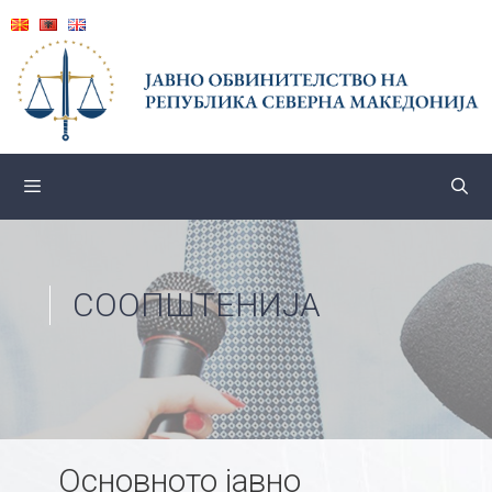
Skip
to
content
СООПШТЕНИЈА
Основното јавно