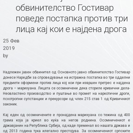
обвинителство Гостивар
поведе постапка против три
лица кај кои е најдена дрога
25 Фев
2019
by
Надлежен јавен обвинител од Основното јавно обвинителство Гостивар
донесе Наредби за спроведување на истражна постапка во три одделни
предмети оформени против лица кој кои при извршен претрес е најдена
дрога – марихуана. Лицата се осомничени дека сториле кривични дела-
Неовластено производство и пуштање во промет на наркотични дроги,
псхотропни супстанции и прекурсори од член 215 став 1 од Кривичниот
законик.
Кај еден од осомничените е пронајдена марихуана со тежина од 400
грама која ја криел во куќа на негов роднина. Осомничениот е
државјанин на Република Србија, од каде преминал во нашата држава и
од 2013 година тука илегално престојува. За осомничениот српските