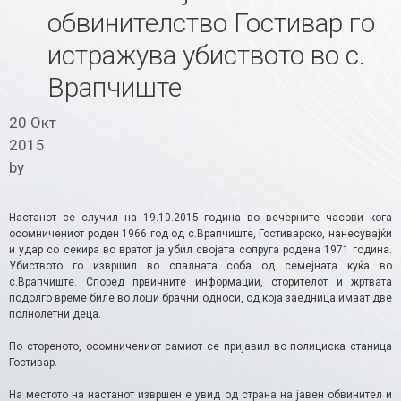
обвинителство Гостивар го
истражува убиството во с.
Врапчиште
20 Окт
2015
by
Настанот се случил на 19.10.2015 година во вечерните часови кога
осомничениот роден 1966 год од с.Врапчиште, Гостиварско, нанесувајќи
и удар со секира во вратот ја убил својата сопруга родена 1971 година.
Убиството го извршил во спалната соба од семејната куќа во
с.Врапчиште. Според првичните информации, сторителот и жртвата
подолго време биле во лоши брачни односи, од која заедница имаат две
полнолетни деца.
По стореното, осомничениот самиот се пријавил во полициска станица
Гостивар.
На местото на настанот извршен е увид од страна на јавен обвинител и