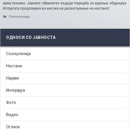
крим.техника. Јавниот обвинител издаде Наредба за вршење обдукција.
Истрагата продолжува во насока на расветлување на настанот.
Categories
Соопштенија
ОДНОСИ СО ЈАВНОСТА
Соопштенија
Настани
Најави
Интервјуа
Фото
Видео
Огласи