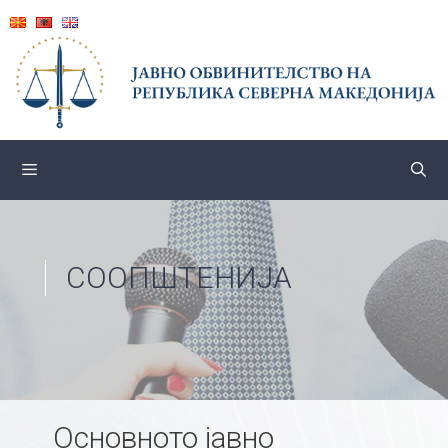
Skip
to
content
СООПШТЕНИЈА
Основното јавно