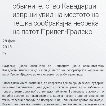
обвинителство Кавадарци
изврши увид на местото на
тешка сообраќајна несреќа
на патот Прилеп-Градско
28 Фев
2018
by
Надлежен јавен обвинител од Основното јавно обвинителство
Кавадарци изврши увид на лице место на сообраќајната несреќа на
патот Прилеп-Градско во која животот го загуби едно лице.
Според првичните сознанија, до несреќата дошло при директен судар на
патничко такси-возило „мерцедес“ со скопски регистарски таблички и
товарно возило „волво“ со велешки таблички. Во несреќата животот го
загубил возачот на такси-возилото, додека неговите две сопатнички со
тешки телесни повреди се префрлени на Клиничкиот центар во Скопје.
Возачот на товарното возило и неговиот сопатник не се повредени и со