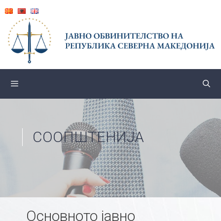
Skip
to
content
СООПШТЕНИЈА
Основното јавно