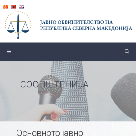
Skip
to
content
СООПШТЕНИЈА
Основното јавно