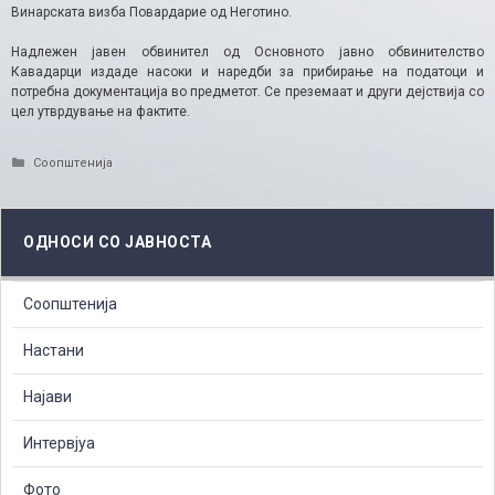
Винарската визба Повардарие од Неготино.
Надлежен јавен обвинител од Основното јавно обвинителство
Кавадарци издаде насоки и наредби за прибирање на податоци и
потребна документација во предметот. Се преземаат и други дејствија со
цел утврдување на фактите.
Categories
Соопштенија
ОДНОСИ СО ЈАВНОСТА
Соопштенија
Настани
Најави
Интервјуа
Фото