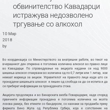
обвинителство Кавадарци
истражува недозволено
тргување со алкохол
10 Мар
2018
by
Во координација со Министерството за внатрешни работи, во текот на
вчерашниот ден откриена е поголема количина алкохол во правно лице
во Кавадарци. По спроведување на акцијата најдени се над 9000
шишиња алкохол спакувани во количина од по 0,7 литри или 1 литар, кои
немаат маркица за акцизи. Управителот на правното лице каде што се
пронајдени шишињата алкохол е лишен од слобода за да се испита и да
се приберат информации за пронајдената стока.
Акцијата продолжува и во Винарската визба Поварадарие, каде според
првичните информации пронајдена е поголема количина на жолта
лозова ракија, без етикети со бандероли, со назнаки за продажба преку
фирмата Вино Жупа од Република Србија, која е сопственик на