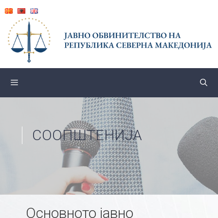
Skip
to
content
СООПШТЕНИЈА
Основното јавно