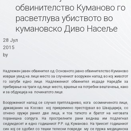
обвинителство Куманово го
расветлува убиството во
кумановско Диво Насеље
28 Јул
2015
by
Надлежен јавен обвинител од Основното јавно обвинителство Куманово
изврши увид на лице место за случениот вооружен напад во кој животот
го загуби едно лице. Надлежениот обвинител издаде Наредби за
прибирање на траги од лице место, вршење на потребни вештачења, како
и за обдукција на починатото лице.
Вооружениот напад се случил претпладнево, кога осомниченото лице,
државјанин на Косово кој привремено престојувал во Швајцарија, со
огнено оружје ранил две лица, и тоа таткото и братот на неговата
поранешна сопруга. На прострелните рани веднаш им подлегнал
седумдесет и едно годишниот Р.Р. од Куманово. На триесет годишниот
син кој се здобил со тешки телесни повреди му се пружа медицинска