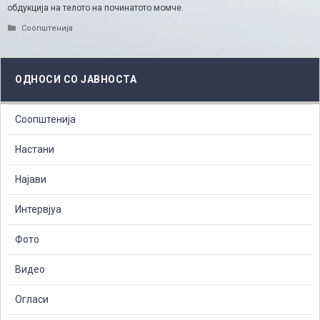
обдукција на телото на починатото момче.
Categories
Соопштенија
ОДНОСИ СО ЈАВНОСТА
Соопштенија
Настани
Најави
Интервјуа
Фото
Видео
Огласи