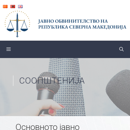
Skip
to
content
СООПШТЕНИЈА
Основното јавно