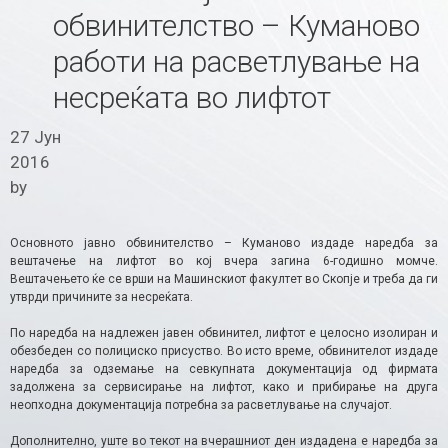
обвинителство – Куманово
работи на расветлување на
несреќата во лифтот
27 Јун
2016
by
Основното јавно обвинителство – Куманово издаде наредба за
вештачење на лифтот во кој вчера загина 6-годишно момче.
Вештачењето ќе се врши на Машинскиот факултет во Скопје и треба да ги
утврди причините за несреќата.
По наредба на надлежен јавен обвинител, лифтот е целосно изолиран и
обезбеден со полициско присуство. Во исто време, обвинителот издаде
наредба за одземање на севкупната документација од фирмата
задолжена за сервисирање на лифтот, како и прибирање на друга
неопходна документација потребна за расветлување на случајот.
Дополнително, уште во текот на вчерашниот ден издадена е наредба за