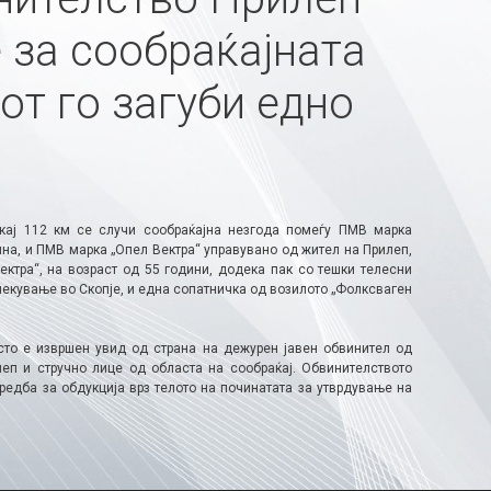
 за сообраќајната
от го загуби едно
 кај 112 км се случи сообраќајна незгода помеѓу ПМВ марка
дина, и ПМВ марка „Опел Вектра“ управувано од жител на Прилеп,
ктра“, на возраст од 55 години, додека пак со тешки телесни
лекување во Скопје, и една сопатничка од возилото „Фолксваген
сто е извршен увид од страна на дежурен јавен обвинител од
еп и стручно лице од областа на сообраќај. Обвинителството
едба за обдукција врз телото на починатата за утврдување на