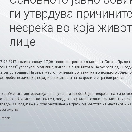
ги утврдува причините
несреќа во која живот
лице
7.02.2017 година околу 17,00 часот на регионалниот пат Битола-Прилеп
ен Пасат“ управувано од лице, жител на с.Трн-Битола, на возраст од 31 го
ст од 58 години. На лице место починала сопатничка во возилото „Опел Ве
е здобил возачот кој поради сериозноста на повредите е транспортиран на 
о добиената информација за случената сообраќајна несреќа, на лице ме
о јавно обвинителство Прилеп, заедно со увидна екипа при МВР ПС Прил
аредби за подигање и обезбедување на траги од местото на настанот и нар
 за смртта.
ries
тенија