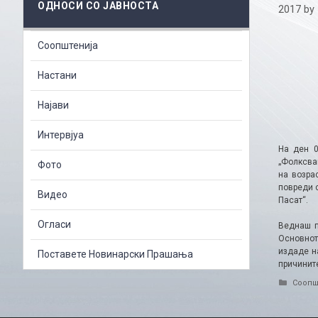
ОДНОСИ СО ЈАВНОСТА
2017
by
Соопштенија
Настани
Најави
Интервјуа
На ден 0
„Фолксваг
Фото
на возра
повреди с
Видео
Пасат“.
Огласи
Веднаш п
Основнот
издаде н
Поставете Новинарски Прашања
причините
Catego
Соопш