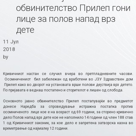
обвинителство Прилеп гони
лице за полов напад врз
дете
11 Јул
2018
by
Кривичниот настан се случил вчера во претпладневните часови.
Осомничениот бил забележан од вработени во ЈЗУ Здравствен дом
Прилеп како во дворот на установата врши полови дејствија врз детето.
По пријавата е веднаш постапено и сторителот е лишен од слобода.
Основното јавно обвинителство Прилеп постапувајќи во предметот
донесе Наредба за спроведување истражна постапка против
осомниченото лице кое е на возраст од 69 години, за сторено кривично
дело Полов напад врз дете кое не наполнило 14 години од член 188 став
1 од Кривичниот законик, за кое дело е запретена затворска казна во
времетраење од најмалку 12 години.