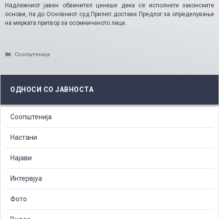
Надлежниот јавен обвинител ценеше дека се исполнети законските
основи, па до Основниот суд Прилеп достави Предлог за определување
на мерката притвор за осомниченото лице.
Categories
Соопштенија
ОДНОСИ СО ЈАВНОСТА
Соопштенија
Настани
Најави
Интервјуа
Фото