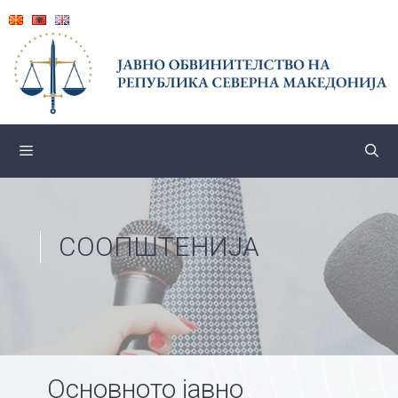
Skip
to
content
СООПШТЕНИЈА
Основното јавно