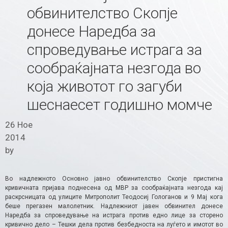
обвинителство Скопје
донесе Наредба за
спроведување истрага за
сообраќајната незгода во
која животот го загуби
шеснаесет годишно момче
26 Ное
2014
by
Во надлежното Основно јавно обвинителство Скопје пристигна
кривичната пријава поднесена од МВР за сообраќајната незгода кај
раскрсницата од улиците Митрополит Теодосиј Гологанов и 9 Мај кога
беше прегазен малолетник. Надлежниот јавен обвинител донесе
Наредба за спроведување на истрага против едно лице за сторено
кривично дело – Тешки дела против безбедноста на луѓето и имотот во