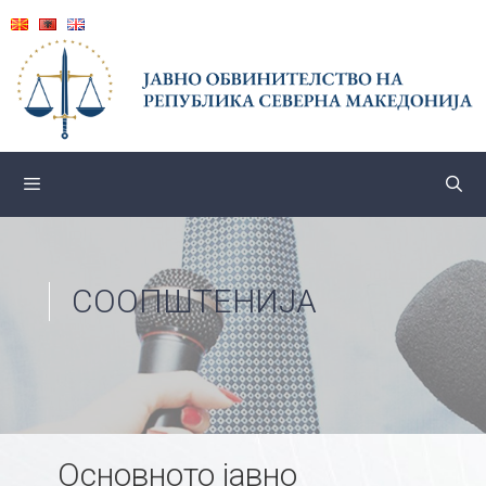
Skip
to
content
СООПШТЕНИЈА
Основното јавно