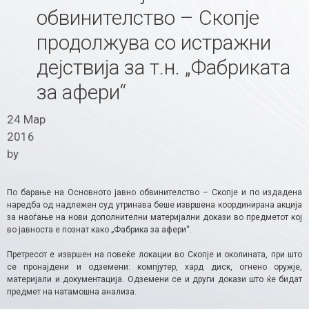
обвинителство – Скопје
продолжува со истражни
дејствија за т.н. „Фабриката
за афери“
24 Мар
2016
by
По барање на Основното јавно обвинителство – Скопје и по издадена
наредба од надлежен суд утринава беше извршена координирана акција
за наоѓање на нови дополнителни материјални докази во предметот кој
во јавноста е познат како „Фабрика за афери“.
Претресот е извршен на повеќе локации во Скопје и околината, при што
се пронајдени и одземени: компјутер, хард диск, огнено оружје,
материјали и документација. Одземени се и други докази што ќе бидат
предмет на натамошна анализа.