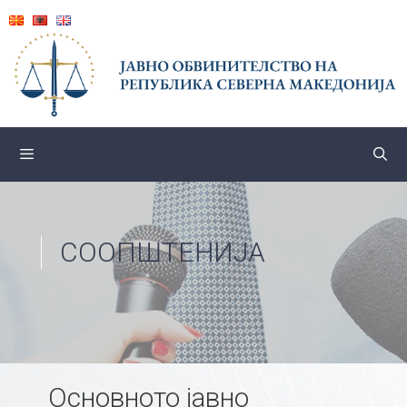
Skip
to
content
СООПШТЕНИЈА
Основното јавно