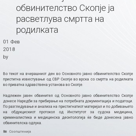
обвинителство Скопје ја
расветлува смртта на
родилката
01 Фев
2018
by
Во текот на вчерашниот ден во Основното јавно обвинителство Скопје
пристигна известување од СВР Скопје во врска со смртта на родилката
во приватна здравствена установа ­во Скопје.
Надлежен јавен обвинител од Основното јавно обвинителство Скопје
донесе Наредби за прибирање на потребната документација и податоци.
По разгледување и анализа на пристигнатиот материјал и по добивањето
на обдукцискиот протокол од Институтот за судска медицина,
криминалистика и медицинска деонтологија ќе биде донесена јавно
обвинителска одлука.
Categories
Соопштенија