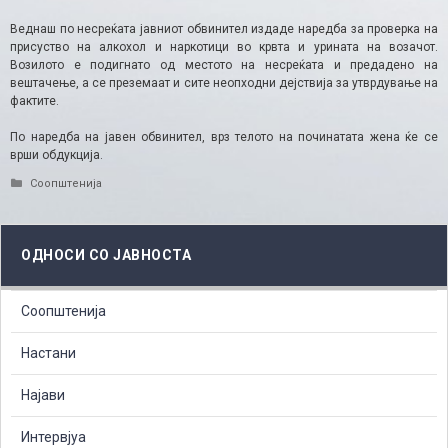
Веднаш по несреќата јавниот обвинител издаде наредба за проверка на
присуство на алкохол и наркотици во крвта и урината на возачот.
Возилото е подигнато од местото на несреќата и предадено на
вештачење, а се преземаат и сите неопходни дејствија за утврдување на
фактите.
По наредба на јавен обвинител, врз телото на починатата жена ќе се
врши обдукција.
Categories
Соопштенија
ОДНОСИ СО ЈАВНОСТА
Соопштенија
Настани
Најави
Интервјуа