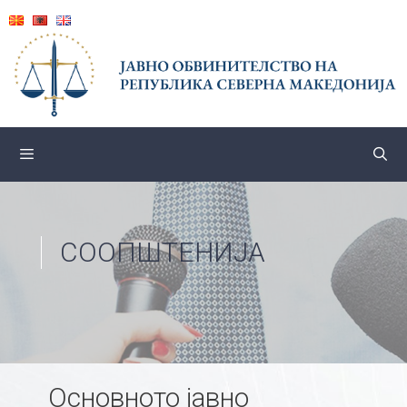
Skip
to
content
СООПШТЕНИЈА
Основното јавно