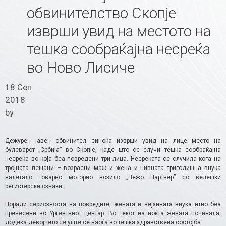
обвинителство Скопје
изврши увид на местото на
тешка сообраќајна несреќа
во Ново Лисиче
18 Сеп
2018
by
Дежурен јавен обвинител синоќа изврши увид на лице место на
булеварот „Србија” во Скопје, каде што се случи тешка сообраќајна
несреќа во која беа повредени три лица. Несреќата се случила кога на
тројцата пешаци – возрасни маж и жена и нивната тригодишна внука
налетало товарно моторно возило „Пежо Партнер” со велешки
регистерски ознаки.
Поради сериозноста на повредите, жената и нејзината внука итно беа
пренесени во Ургентниот центар. Во текот на ноќта жената починала,
додека девојчето се уште се наоѓа во тешка здравствена состојба.