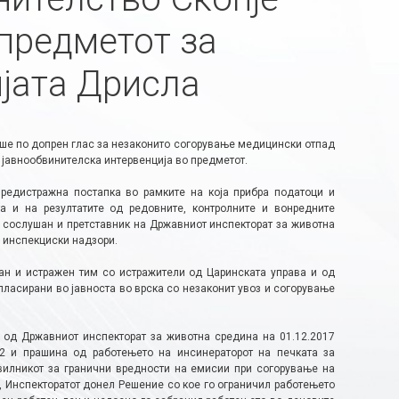
 предметот за
јата Дрисла
аше по допрен глас за незаконито согорување медицински отпад
јавнообвинителска интервенција во предметот.
редистражна постапка во рамките на која прибра податоци и
 и на резултатите од редовните, контролните и вонредните
е сослушан и претставник на Државниот инспекторат за животна
е инспекциски надзори.
ран и истражен тим со истражители од Царинската управа и од
пласирани во јавноста во врска со незаконит увоз и согорување
 од Државниот инспекторат за животна средина на 01.12.2017
2 и прашина од работењето на инсинераторот на печката за
илникот за гранични вредности на емисии при согорување на
а, Инспекторатот донел Решение со кое го ограничил работењето