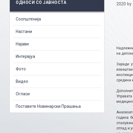
ОДНОСИ СО ЈАВНОСТА
2020
by
Соопштенија
Настани
Најави
Надлежни
на депон
Интервјуа
Заради у
Фото
извештаи
инспекци
средина к
Видео
Дополнит
Огласи
Управата
медицинс
Поставете Новинарски Прашања
Анализат
година б
спалувањ
отпад и 