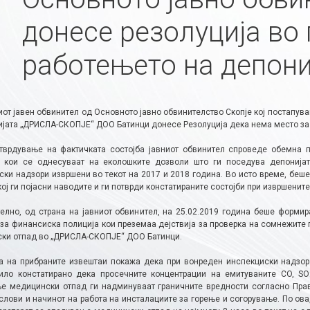
донесе резолуција во
работењето на депони
от јавен обвинител од Основното јавно обвинителство Скопје кој постапув
ијата „ДРИСЛА-СКОПЈЕ“ ДОО Батинци донесе Резолуција дека нема место за 
тврдување на фактичката состојба јавниот обвинител спроведе обемна п
 кои се однесуваат на еколошките дозволи што ги поседува депонијата
ски надзори извршени во текот на 2017 и 2018 година. Во исто време, беш
ој ги појасни наводите и ги потврди констатираните состојби при извршенит
елно, од страна на јавниот обвинител, на 25.02.2019 година беше форми
 за финансиска полиција кои преземаа дејствија за проверка на сомнежите 
ки отпад во „ДРИСЛА-СКОПЈЕ“ ДОО Батинци.
а на прибраните извештаи покажа дека при вонреден инспекциски надзор
ило констатирано дека просечните концентрации на емитуваните CO, SO
е медицински отпад ги надминуваат граничните вредности согласно Прав
услови и начинот на работа на инсталациите за горење и согорување. По ов