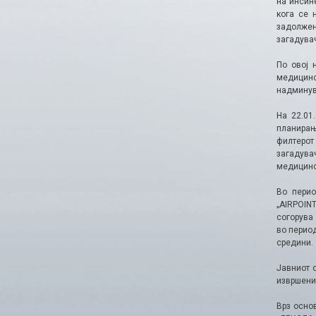
на инсин
кога се 
задолжен
загадува
По овој 
медицинс
надминув
На 22.01
планирањ
филтерот
загадува
медицинск
Во перио
„AIRPOIN
согорува
во перио
средини.
Јавниот 
извршени 
Врз осно