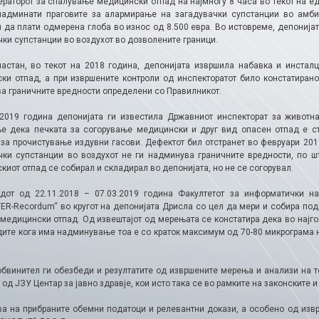
ераторот за спалување медицински отпад на најмногу 8 часа во текот на е
надминати праговите за алармирање на загадувачки супстанции во амбие
 да плати одмерена глоба во износ од 8.500 евра. Во истовреме, депонија
чки супстанции во воздухот во дозволените граници.
настан, во текот на 2018 година, депонијата извршила набавка и инстал
ки отпад, а при извршените контроли од инспекторатот било констатирано
а граничните вредности определени со Правилникот.
.2019 година депонијата ги известила Државниот инспекторат за животн
е дека печката за согорување медицински и друг вид опасен отпад е с
 за прочистување издувни гасови. Дефектот бил отстранет во февруари 201
чки супстанции во воздухот не ги надминува граничните вредности, по ш
иот отпад се собирал и складирал во депонијата, но не се согорувал.
дот од 22.11.2018 – 07.03.2019 година Факултетот за информатички на
TER-Recordum“ во кругот на депонијата Дрисла со цел да мери и собира под
 медицински отпад. Од извештајот од мерењата се констатира дека во најго
дите кога има надминување тоа е со краток максимум од 70-80 микрограма н
обвинител ги обезбеди и резултатите од извршените мерења и анализи на т
од ЈЗУ Центар за јавно здравје, кои исто така се во рамките на законските 
ва на прибраните обемни податоци и релевантни докази, а особено од извр