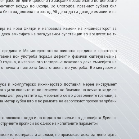
ден работен ден и целосно го забранил работењето во деновите
нтниот воздух во Скопје. Со Спогодба, правниот субјект бил
та била задолжена во рок од 90 дена да ги доведе емисиите на
ција на нови филтри и направила измени на инсинераторот за
 дека емисијата на загадувачки супстанции во воздухот не ги
а средина и Министерството за животна средина и просторно
тавена вон употреба поради дефект и физички оштетувања на
9 година, а извршеното тестирање покажало дека емисијата на
то печката повторно била ставена во употреба. Во меѓувреме,
уки и компјутерско инжинерство поставил мерен инструмент
атоци за квалитетот на воздухот во близина на печката каде се
лем дел резултатите од мерењето се во дозволените граници, а
а метар кубен што е во рамките на европскиот просек за урбани
ехнолошката вода и на водата за пиење во депонијата Дрисла,
и стручните прописи во однос на испитаните параметри.
шените тестирања и анализи, не произлезе дека од депонијата